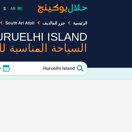
$
AR
الرئيسية
جزر المالديف
South Ari Atoll
URUELHI ISLAND
السياحة المناسبة ل
Huruelhi Island
ت