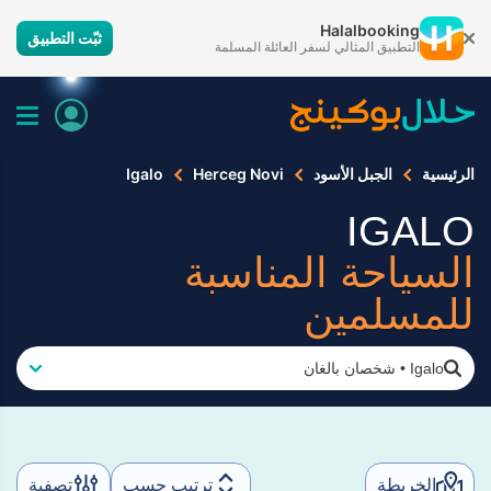
Halalbooking
ثبّت التطبيق
التطبيق المثالي لسفر العائلة المسلمة
الرئيسية
الجبل الأسود
Herceg Novi
Igalo
IGALO
السياحة المناسبة
للمسلمين
Igalo
•
شخصان بالغان
الخريطة
ترتيب حسب
تصفية