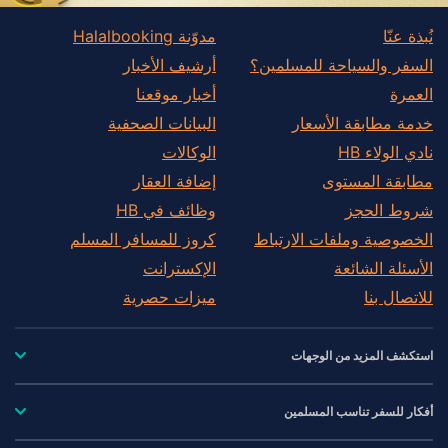
نُبذة عنّا
مدوّنة Halalbooking
السفر والسياحة للمسلمين؟
أرشيف الأخبار
العمرة
أخبار موقعنا
خدمة مطابقة الأسعار
البيانات الصحفية
نادي الولاء HB
الوكالات
مطابقة المستوى
إضافة العقار
شروط الحجز
وظائف في HB
الخصوصية وملفات الارتباط
كروز للمسافر المسلم
الأسئلة الشائعة
الإكسترانت
للاتصال بنا
ميزات حصرية
استكشف المزيد من الوجهات
أفكار للسفر تناسب المسلمين