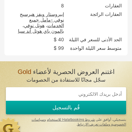
العقارات
8
العقارات الرائجة
إبيروستار ويفز هيرسيج
نوفي -مامل جميع
الخدمات
هوتل نوفي
بالمون باي هوتل آند سبا
الحد الأدنى للسعر في الليلة
40 $
متوسط سعر الليلة الواحدة
99 $
اغتنم العروض الحصرية لأعضاء
Gold
سجّل مجانًا للاستفادة من الخصومات
If
you
are
a
قُم بالتسجيل
human,
ignore
this
بتسجيلي، أوافق على
شروط Halalbooking للاستخدام
و
سياسات
field
الخصوصية وملفات تعريف الارتباط
.