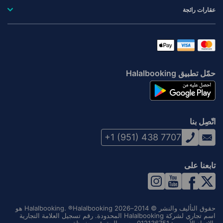
عقارات رائجة
حمّل تطبيق Halalbooking
اتّصِل بنا
+1 (951) 438 7707
تابعنا على
حقوق التأليف والنشر © 2014–2026 Halalbooking. ®Halalbooking هو
اسم تجاري لشركة Halalbooking المحدودة. رقم تسجيل العلامة التجارية
بالاتحاد الأوروبي: 012136751. جميع الحقوق محفوظة.