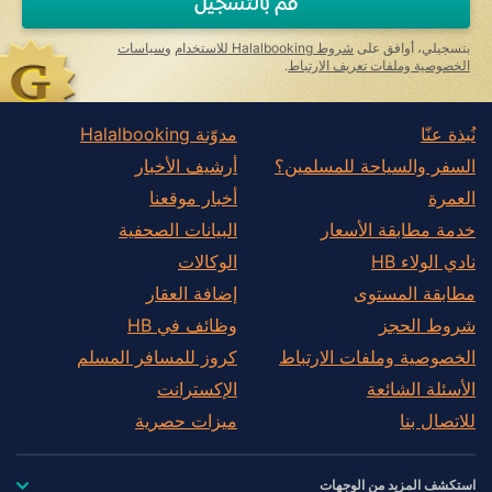
قُم بالتسجيل
human,
ignore
this
بتسجيلي، أوافق على
شروط Halalbooking للاستخدام
و
سياسات
field
الخصوصية وملفات تعريف الارتباط
.
نُبذة عنّا
مدوّنة Halalbooking
السفر والسياحة للمسلمين؟
أرشيف الأخبار
العمرة
أخبار موقعنا
خدمة مطابقة الأسعار
البيانات الصحفية
نادي الولاء HB
الوكالات
مطابقة المستوى
إضافة العقار
شروط الحجز
وظائف في HB
الخصوصية وملفات الارتباط
كروز للمسافر المسلم
الأسئلة الشائعة
الإكسترانت
للاتصال بنا
ميزات حصرية
استكشف المزيد من الوجهات