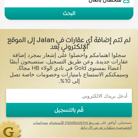
البحث
لم تتم إضافة أي عقارات في Jalan إلى الموقع
الإلكتروني بعد
سجلوا اهتمامكم واحصلوا على إشعار بمجرد إضافة
عقارات جديدة. وعن طريق التسجيل، ستصبحون أيضًا
أعضاءً بمستوى Gold في نادي الولاء HB مجانًا،
وسيمكنكم الاستمتاع بامتيازات وخصومات خاصة تصل
إلى 10%.
قُم بالتسجيل
بتسجيلي، أوافق على
شروط Halalbooking للاستخدام
و
سياسات
الخصوصية وملفات تعريف الارتباط
.