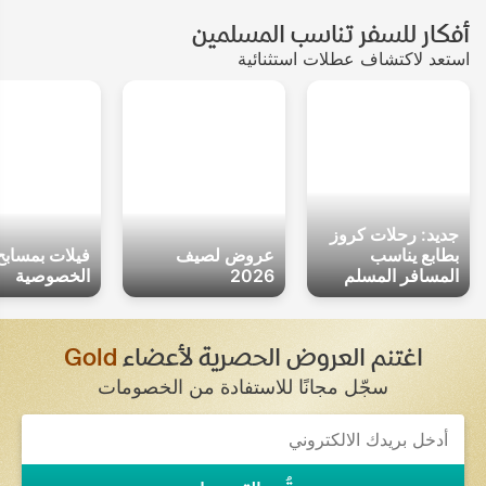
أفكار للسفر تناسب المسلمين
استعد لاكتشاف عطلات استثنائية
جديد: رحلات كروز
بطابع يناسب
عروض لصيف
فيلات بمسابح
المسافر المسلم
2026
الخصوصية
اغتنم العروض الحصرية لأعضاء
Gold
سجّل مجانًا للاستفادة من الخصومات
If
you
are
a