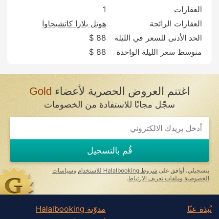
العقارات
1
العقارات الرائجة
هوتل بلازا كاتشيجاوا
الحد الأدنى للسعر في الليلة
88 $
متوسط سعر الليلة الواحدة
88 $
اغتنم العروض الحصرية لأعضاء
Gold
سجّل مجانًا للاستفادة من الخصومات
قُم بالتسجيل
بتسجيلي، أوافق على
شروط Halalbooking للاستخدام
و
سياسات
الخصوصية وملفات تعريف الارتباط
.
نُبذة عنّا
مدوّنة Halalbooking