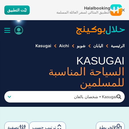
Halalbooking
ثبّت التطبيق
التطبيق المثالي لسفر العائلة المسلمة
الرئيسية
اليابان
شوبو
Aichi
Kasugai
KASUGAI
السياحة المناسبة
للمسلمين
Kasugai
•
شخصان بالغان
الخريطة
ترتيب حسب
تصفية