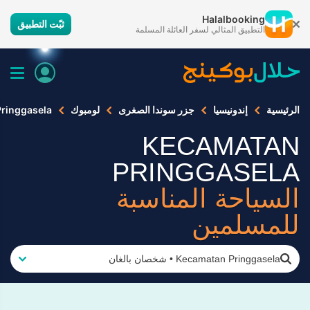
Halalbooking
ثبّت التطبيق
التطبيق المثالي لسفر العائلة المسلمة
الرئيسية
إندونيسيا
جزر سوندا الصغرى
لومبوك
ringgasela
KECAMATAN
PRINGGASELA
السياحة المناسبة
للمسلمين
Kecamatan Pringgasela
•
شخصان بالغان