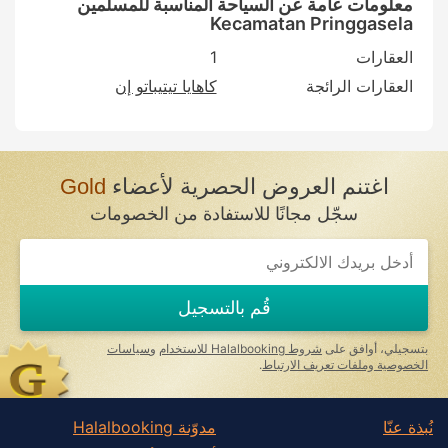
معلومات عامة عن السياحة المناسبة للمسلمين
Kecamatan Pringgasela
العقارات
1
العقارات الرائجة
كاهايا تيتيباتو إن
اغتنم العروض الحصرية لأعضاء
Gold
سجّل مجانًا للاستفادة من الخصومات
If
you
are
a
قُم بالتسجيل
human,
ignore
this
بتسجيلي، أوافق على
شروط Halalbooking للاستخدام
و
سياسات
field
الخصوصية وملفات تعريف الارتباط
.
نُبذة عنّا
مدوّنة Halalbooking