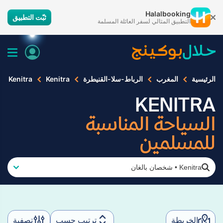
Halalbooking
ثبّت التطبيق
التطبيق المثالي لسفر العائلة المسلمة
الرئيسية
المغرب
الرباط-سلا-القنيطرة
Kenitra
Kenitra
KENITRA
السياحة المناسبة
للمسلمين
Kenitra
•
شخصان بالغان
الخريطة
ترتيب حسب
تصفية