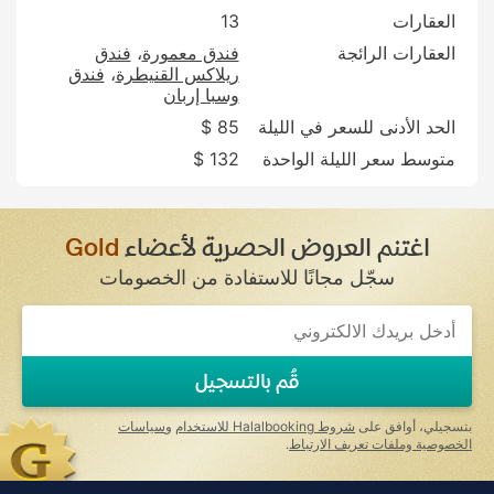
العقارات
13
العقارات الرائجة
فندق معمورة
فندق
ريلاكس القنيطرة
فندق
وسبا إربان
الحد الأدنى للسعر في الليلة
85 $
متوسط سعر الليلة الواحدة
132 $
اغتنم العروض الحصرية لأعضاء
Gold
سجّل مجانًا للاستفادة من الخصومات
قُم بالتسجيل
بتسجيلي، أوافق على
شروط Halalbooking للاستخدام
و
سياسات
الخصوصية وملفات تعريف الارتباط
.