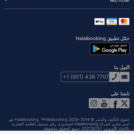
عقارات رائجة
حمّل تطبيق Halalbooking
اتّصِل بنا
+1 (951) 438 7707
تابعنا على
حقوق التأليف والنشر © 2014–2026 Halalbooking. ®Halalbooking هو
اسم تجاري لشركة Halalbooking المحدودة. رقم تسجيل العلامة التجارية
بالاتحاد الأوروبي: 012136751. جميع الحقوق محفوظة.