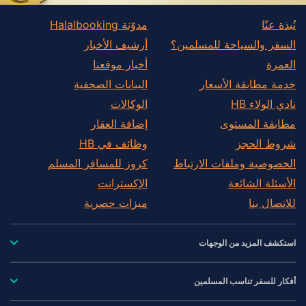
نُبذة عنّا
مدوّنة Halalbooking
السفر والسياحة للمسلمين؟
أرشيف الأخبار
العمرة
أخبار موقعنا
خدمة مطابقة الأسعار
البيانات الصحفية
نادي الولاء HB
الوكالات
مطابقة المستوى
إضافة العقار
شروط الحجز
وظائف في HB
الخصوصية وملفات الارتباط
كروز للمسافر المسلم
الأسئلة الشائعة
الإكسترانت
للاتصال بنا
ميزات حصرية
استكشف المزيد من الوجهات
أفكار للسفر تناسب المسلمين