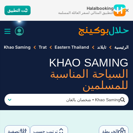
Halalbooking
ثبّت التطبيق
التطبيق المثالي لسفر العائلة المسلمة
الرئيسية
تايلاند
Eastern Thailand
Trat
Khao Saming
KHAO SAMING
السياحة المناسبة
للمسلمين
Khao Saming
•
شخصان بالغان
الخريطة
ترتيب حسب
تصفية