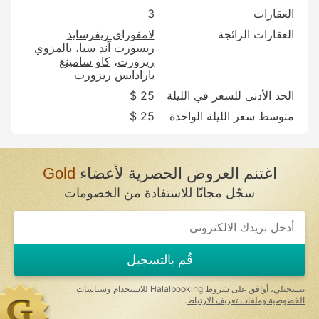
العقارات
3
العقارات الرائجة
لامفوراى ريفرسايد
ريسورت آند سبا
بالمزوي
ريزورت
كاو سامينغ
بارادايس ريزورت
الحد الأدنى للسعر في الليلة
25 $
متوسط سعر الليلة الواحدة
25 $
اغتنم العروض الحصرية لأعضاء
Gold
سجّل مجانًا للاستفادة من الخصومات
قُم بالتسجيل
بتسجيلي، أوافق على
شروط Halalbooking للاستخدام
و
سياسات
الخصوصية وملفات تعريف الارتباط
.