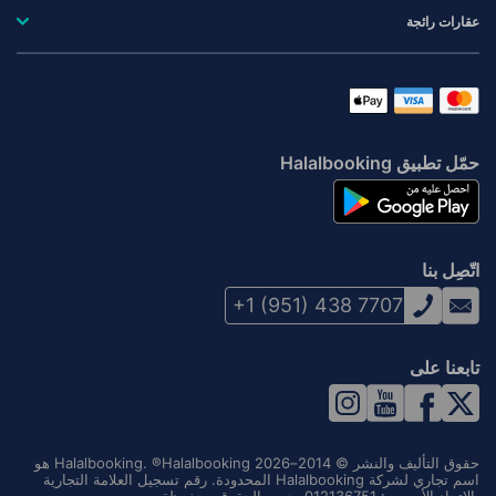
عقارات رائجة
حمّل تطبيق Halalbooking
اتّصِل بنا
+1 (951) 438 7707
تابعنا على
حقوق التأليف والنشر © 2014–2026 Halalbooking. ®Halalbooking هو
اسم تجاري لشركة Halalbooking المحدودة. رقم تسجيل العلامة التجارية
بالاتحاد الأوروبي: 012136751. جميع الحقوق محفوظة.