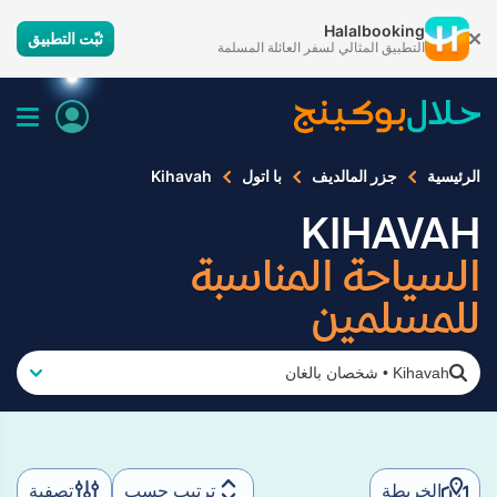
Halalbooking
ثبّت التطبيق
التطبيق المثالي لسفر العائلة المسلمة
الرئيسية
جزر المالديف
با اتول
Kihavah
KIHAVAH
السياحة المناسبة
للمسلمين
Kihavah
•
شخصان بالغان
الخريطة
ترتيب حسب
تصفية