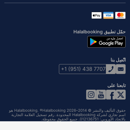
حمّل تطبيق Halalbooking
اتّصِل بنا
+1 (951) 438 7707
تابعنا على
حقوق التأليف والنشر © 2014–2026 Halalbooking. ®Halalbooking هو
اسم تجاري لشركة Halalbooking المحدودة. رقم تسجيل العلامة التجارية
بالاتحاد الأوروبي: 012136751. جميع الحقوق محفوظة.