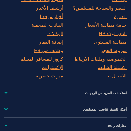
السفر والسياحة للمسلمين؟
أرشيف الأخبار
العمرة
أخبار موقعنا
خدمة مطابقة الأسعار
البيانات الصحفية
نادي الولاء HB
الوكالات
مطابقة المستوى
إضافة العقار
شروط الحجز
وظائف في HB
الخصوصية وملفات الارتباط
كروز للمسافر المسلم
الأسئلة الشائعة
الإكسترانت
للاتصال بنا
ميزات حصرية
استكشف المزيد من الوجهات
أفكار للسفر تناسب المسلمين
عقارات رائجة