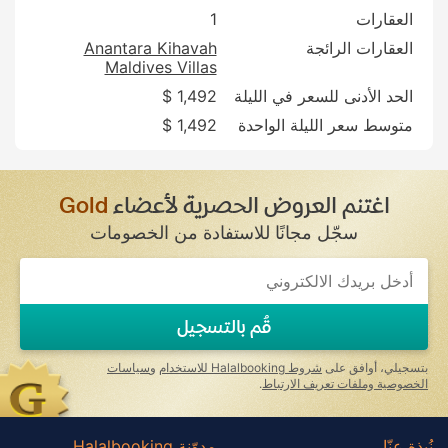
العقارات
1
العقارات الرائجة
Anantara Kihavah
Maldives Villas
الحد الأدنى للسعر في الليلة
1,492 $
متوسط سعر الليلة الواحدة
1,492 $
اغتنم العروض الحصرية لأعضاء
Gold
سجّل مجانًا للاستفادة من الخصومات
If
you
are
a
قُم بالتسجيل
human,
ignore
this
بتسجيلي، أوافق على
شروط Halalbooking للاستخدام
و
سياسات
field
الخصوصية وملفات تعريف الارتباط
.
نُبذة عنّا
مدوّنة Halalbooking