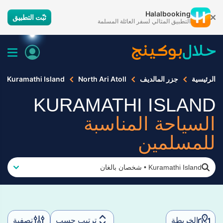
Halalbooking
ثبّت التطبيق
التطبيق المثالي لسفر العائلة المسلمة
الرئيسية
جزر المالديف
North Ari Atoll
Kuramathi Island
KURAMATHI ISLAND
السياحة المناسبة
للمسلمين
Kuramathi Island
•
شخصان بالغان
الخريطة
ترتيب حسب
تصفية