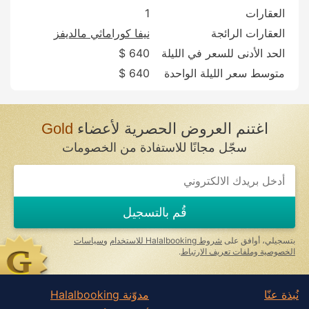
العقارات
1
العقارات الرائجة
نيفا كوراماثي مالديفز
الحد الأدنى للسعر في الليلة
640 $
متوسط سعر الليلة الواحدة
640 $
اغتنم العروض الحصرية لأعضاء
Gold
سجّل مجانًا للاستفادة من الخصومات
If
you
are
a
قُم بالتسجيل
human,
ignore
this
بتسجيلي، أوافق على
شروط Halalbooking للاستخدام
و
سياسات
field
الخصوصية وملفات تعريف الارتباط
.
نُبذة عنّا
مدوّنة Halalbooking