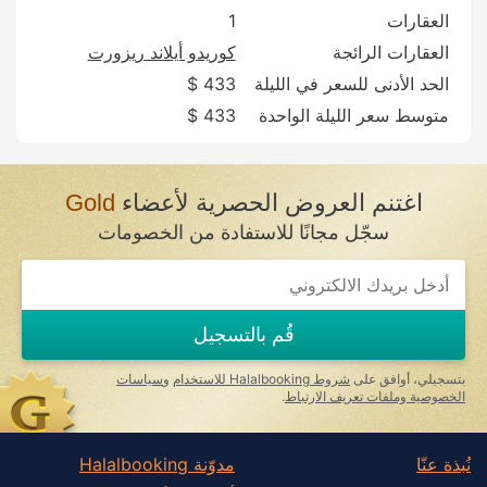
العقارات
1
العقارات الرائجة
كوريدو أيلاند ريزورت
الحد الأدنى للسعر في الليلة
433 $
متوسط سعر الليلة الواحدة
433 $
اغتنم العروض الحصرية لأعضاء
Gold
سجّل مجانًا للاستفادة من الخصومات
قُم بالتسجيل
بتسجيلي، أوافق على
شروط Halalbooking للاستخدام
و
سياسات
الخصوصية وملفات تعريف الارتباط
.
نُبذة عنّا
مدوّنة Halalbooking