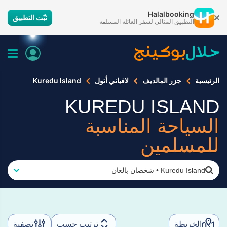
Halalbooking
ثبّت التطبيق
التطبيق المثالي لسفر العائلة المسلمة
الرئيسية
جزر المالديف
لافياني أتول
Kuredu Island
KUREDU ISLAND
السياحة المناسبة
للمسلمين
Kuredu Island
•
شخصان بالغان
الخريطة
ترتيب حسب
تصفية