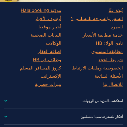
نُبذة عنّا
مدوّنة Halalbooking
السفر والسياحة للمسلمين؟
أرشيف الأخبار
العمرة
أخبار موقعنا
خدمة مطابقة الأسعار
البيانات الصحفية
نادي الولاء HB
الوكالات
مطابقة المستوى
إضافة العقار
شروط الحجز
وظائف في HB
الخصوصية وملفات الارتباط
كروز للمسافر المسلم
الأسئلة الشائعة
الإكسترانت
للاتصال بنا
ميزات حصرية
استكشف المزيد من الوجهات
أفكار للسفر تناسب المسلمين