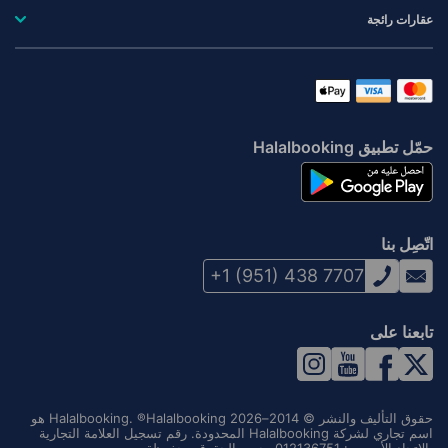
عقارات رائجة
حمّل تطبيق Halalbooking
اتّصِل بنا
+1 (951) 438 7707
تابعنا على
حقوق التأليف والنشر © 2014–2026 Halalbooking. ®Halalbooking هو
اسم تجاري لشركة Halalbooking المحدودة. رقم تسجيل العلامة التجارية
بالاتحاد الأوروبي: 012136751. جميع الحقوق محفوظة.