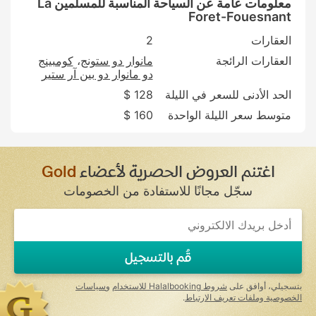
معلومات عامة عن السياحة المناسبة للمسلمين La
Foret-Fouesnant
العقارات
2
العقارات الرائجة
مانوار دو ستونج
كومبينج
دو مانوار دو بين آر ستير
الحد الأدنى للسعر في الليلة
128 $
متوسط سعر الليلة الواحدة
160 $
اغتنم العروض الحصرية لأعضاء
Gold
سجّل مجانًا للاستفادة من الخصومات
قُم بالتسجيل
بتسجيلي، أوافق على
شروط Halalbooking للاستخدام
و
سياسات
الخصوصية وملفات تعريف الارتباط
.