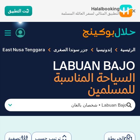
Halalbooking
ثبّت التطبيق
التطبيق المثالي لسفر العائلة المسلمة
الرئيسية
إندونيسيا
جزر سوندا الصغرى
East Nusa Tenggara
LABUAN BAJO
السياحة المناسبة
للمسلمين
Labuan Bajo
•
شخصان بالغان
الخريطة
ترتيب حسب
تصفية