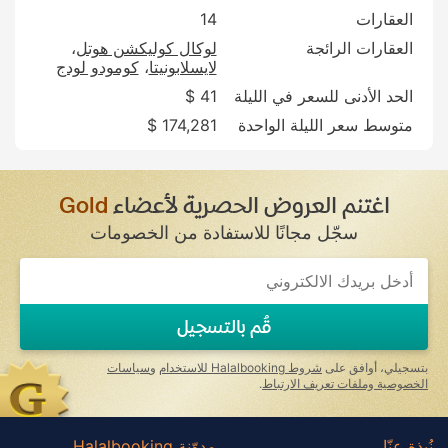
العقارات
14
العقارات الرائجة
لوكال كوليكشن هوتل
لايسلابونيتا
كومودو لودج
الحد الأدنى للسعر في الليلة
41 $
متوسط سعر الليلة الواحدة
174,281 $
اغتنم العروض الحصرية لأعضاء
Gold
سجّل مجانًا للاستفادة من الخصومات
قُم بالتسجيل
بتسجيلي، أوافق على
شروط Halalbooking للاستخدام
و
سياسات
الخصوصية وملفات تعريف الارتباط
.
نُبذة عنّا
مدوّنة Halalbooking