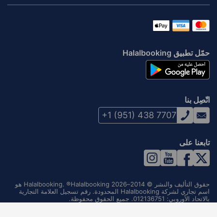
حمّل تطبيق Halalbooking
اتّصِل بنا
+1 (951) 438 7707
تابعنا على
حقوق التأليف والنشر © 2014–2026 Halalbooking. ®Halalbooking هو
اسم تجاري لشركة Halalbooking المحدودة. رقم تسجيل العلامة التجارية
بالاتحاد الأوروبي: 012136751. جميع الحقوق محفوظة.