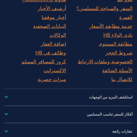
السفر والسياحة للمسلمين؟
أرشيف الأخبار
العمرة
أخبار موقعنا
خدمة مطابقة الأسعار
البيانات الصحفية
نادي الولاء HB
الوكالات
مطابقة المستوى
إضافة العقار
شروط الحجز
وظائف في HB
الخصوصية وملفات الارتباط
كروز للمسافر المسلم
الأسئلة الشائعة
الإكسترانت
للاتصال بنا
ميزات حصرية
استكشف المزيد من الوجهات
أفكار للسفر تناسب المسلمين
عقارات رائجة