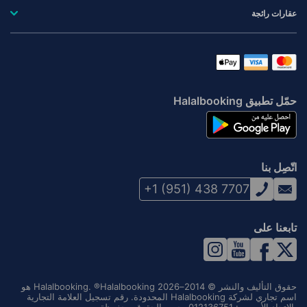
عقارات رائجة
حمّل تطبيق Halalbooking
اتّصِل بنا
+1 (951) 438 7707
تابعنا على
حقوق التأليف والنشر © 2014–2026 Halalbooking. ®Halalbooking هو
اسم تجاري لشركة Halalbooking المحدودة. رقم تسجيل العلامة التجارية
بالاتحاد الأوروبي: 012136751. جميع الحقوق محفوظة.