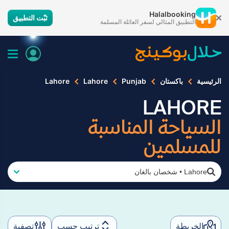
Halalbooking
ثبّت التطبيق
التطبيق المثالي لسفر العائلة المسلمة
الرئيسية
باكستان
Punjab
Lahore
Lahore
LAHORE
السياحة المناسبة
للمسلمين
Lahore
•
شخصان بالغان
الخريطة
ترتيب حسب
تصفية