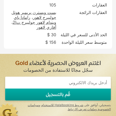
العقارات
105
العقارات الرائجة
بست ويسترن بريمير هوتل
جولبيرج لاهور
رامادا باي
ويندام لاهور جولبيرج ت2I
أفاري لاهور
الحد الأدنى للسعر في الليلة
30 $
متوسط سعر الليلة الواحدة
156 $
اغتنم العروض الحصرية لأعضاء
Gold
سجّل مجانًا للاستفادة من الخصومات
قُم بالتسجيل
بتسجيلي، أوافق على
شروط Halalbooking للاستخدام
و
سياسات
الخصوصية وملفات تعريف الارتباط
.