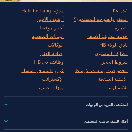
نُبذة عنّا
مدوّنة Halalbooking
السفر والسياحة للمسلمين؟
أرشيف الأخبار
العمرة
أخبار موقعنا
خدمة مطابقة الأسعار
البيانات الصحفية
نادي الولاء HB
الوكالات
مطابقة المستوى
إضافة العقار
شروط الحجز
وظائف في HB
الخصوصية وملفات الارتباط
كروز للمسافر المسلم
الأسئلة الشائعة
الإكسترانت
للاتصال بنا
ميزات حصرية
استكشف المزيد من الوجهات
أفكار للسفر تناسب المسلمين