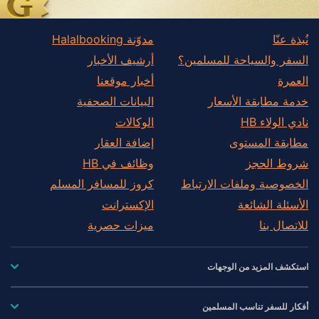
نُبذة عنّا
مدوّنة Halalbooking
السفر والسياحة للمسلمين؟
أرشيف الأخبار
العمرة
أخبار موقعنا
خدمة مطابقة الأسعار
البيانات الصحفية
نادي الولاء HB
الوكالات
مطابقة المستوى
إضافة العقار
شروط الحجز
وظائف في HB
الخصوصية وملفات الارتباط
كروز للمسافر المسلم
الأسئلة الشائعة
الإكسترانت
للاتصال بنا
ميزات حصرية
استكشف المزيد من الوجهات
أفكار للسفر تناسب المسلمين