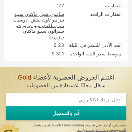
العقارات
177
العقارات الرائجة
سافوي هوتل ماكتان سيبو
نير نيو تاون بيتش
دوسيت
تاني ماكتان ثيبو ريزورت
شيراتون سيبو ماكتان
ريزورت
الحد الأدنى للسعر في الليلة
23 $
متوسط سعر الليلة الواحدة
321 $
اغتنم العروض الحصرية لأعضاء
Gold
سجّل مجانًا للاستفادة من الخصومات
قُم بالتسجيل
بتسجيلي، أوافق على
شروط Halalbooking للاستخدام
و
سياسات
الخصوصية وملفات تعريف الارتباط
.