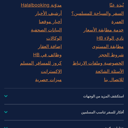
نُبذة عنّا
مدوّنة Halalbooking
السفر والسياحة للمسلمين؟
أرشيف الأخبار
العمرة
أخبار موقعنا
خدمة مطابقة الأسعار
البيانات الصحفية
نادي الولاء HB
الوكالات
مطابقة المستوى
إضافة العقار
شروط الحجز
وظائف في HB
الخصوصية وملفات الارتباط
كروز للمسافر المسلم
الأسئلة الشائعة
الإكسترانت
للاتصال بنا
ميزات حصرية
استكشف المزيد من الوجهات
أفكار للسفر تناسب المسلمين