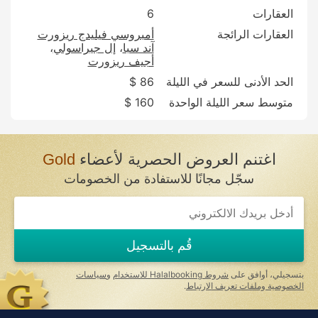
العقارات
6
العقارات الرائجة
أمبروسي فيليدج ريزورت
آند سبا
إل جيراسولي
أجيف ريزورت
الحد الأدنى للسعر في الليلة
86 $
متوسط سعر الليلة الواحدة
160 $
اغتنم العروض الحصرية لأعضاء
Gold
سجّل مجانًا للاستفادة من الخصومات
قُم بالتسجيل
بتسجيلي، أوافق على
شروط Halalbooking للاستخدام
و
سياسات
الخصوصية وملفات تعريف الارتباط
.