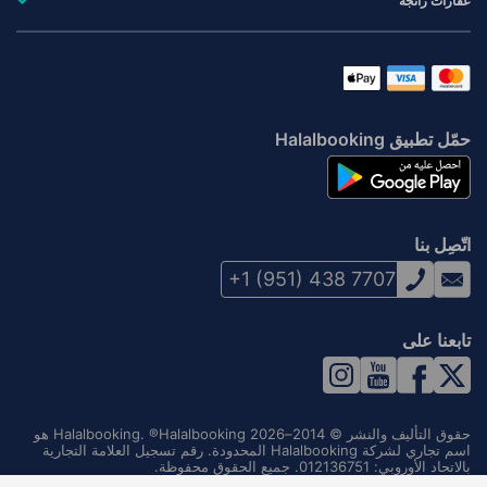
عقارات رائجة
حمّل تطبيق Halalbooking
اتّصِل بنا
+1 (951) 438 7707
تابعنا على
حقوق التأليف والنشر © 2014–2026 Halalbooking. ®Halalbooking هو
اسم تجاري لشركة Halalbooking المحدودة. رقم تسجيل العلامة التجارية
بالاتحاد الأوروبي: 012136751. جميع الحقوق محفوظة.