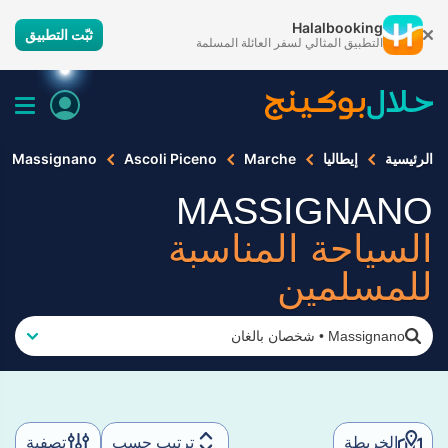
Halalbooking
ثبّت التطبيق
التطبيق المثالي لسفر العائلة المسلمة
الرئيسية
إيطاليا
Marche
Ascoli Piceno
Massignano
MASSIGNANO
السياحة المناسبة
للمسلمين
Massignano
•
شخصان بالغان
الخريطة
ترتيب حسب
تصفية