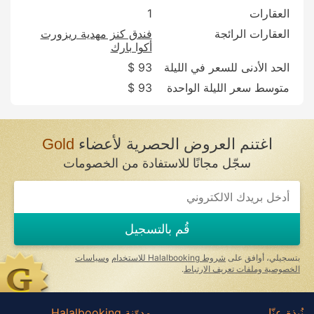
العقارات
1
العقارات الرائجة
فندق كنز مهدية ريزورت
أكوا بارك
الحد الأدنى للسعر في الليلة
93 $
متوسط سعر الليلة الواحدة
93 $
اغتنم العروض الحصرية لأعضاء
Gold
سجّل مجانًا للاستفادة من الخصومات
قُم بالتسجيل
بتسجيلي، أوافق على
شروط Halalbooking للاستخدام
و
سياسات
الخصوصية وملفات تعريف الارتباط
.
نُبذة عنّا
مدوّنة Halalbooking