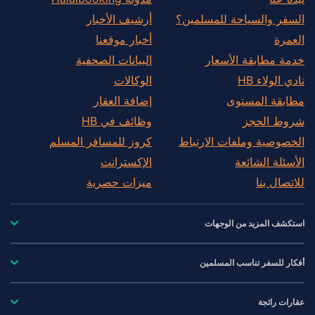
السفر والسياحة للمسلمين؟
أرشيف الأخبار
العمرة
أخبار موقعنا
خدمة مطابقة الأسعار
البيانات الصحفية
نادي الولاء HB
الوكالات
مطابقة المستوى
إضافة العقار
شروط الحجز
وظائف في HB
الخصوصية وملفات الارتباط
كروز للمسافر المسلم
الأسئلة الشائعة
الإكسترانت
للاتصال بنا
ميزات حصرية
استكشف المزيد من الوجهات
أفكار للسفر تناسب المسلمين
عقارات رائجة