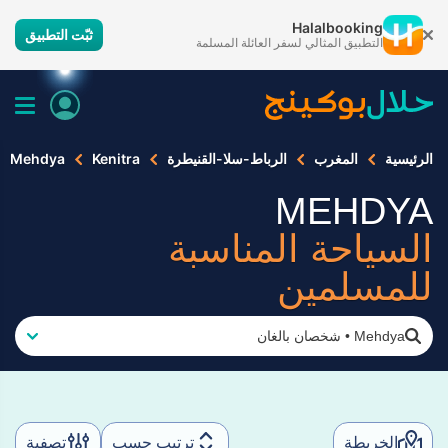
Halalbooking
ثبّت التطبيق
التطبيق المثالي لسفر العائلة المسلمة
الرئيسية
المغرب
الرباط-سلا-القنيطرة
Kenitra
Mehdya
MEHDYA
السياحة المناسبة
للمسلمين
Mehdya
•
شخصان بالغان
الخريطة
ترتيب حسب
تصفية