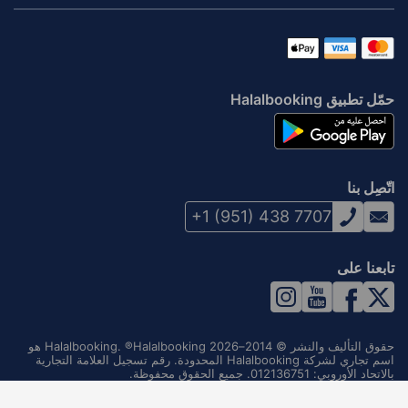
حمّل تطبيق Halalbooking
اتّصِل بنا
+1 (951) 438 7707
تابعنا على
حقوق التأليف والنشر © 2014–2026 Halalbooking. ®Halalbooking هو
اسم تجاري لشركة Halalbooking المحدودة. رقم تسجيل العلامة التجارية
بالاتحاد الأوروبي: 012136751. جميع الحقوق محفوظة.