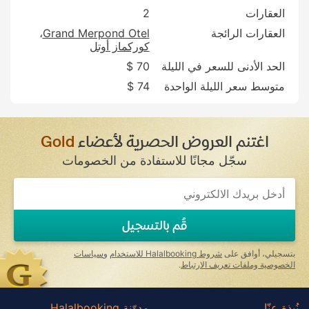
العقارات
2
العقارات الرائجة
Grand Merpond Otel
كوركماز أوتل
الحد الأدنى للسعر في الليلة
70 $
متوسط سعر الليلة الواحدة
74 $
اغتنم العروض الحصرية لأعضاء
Gold
سجّل مجانًا للاستفادة من الخصومات
قُم بالتسجيل
بتسجيلي، أوافق على
شروط Halalbooking للاستخدام
و
سياسات
الخصوصية وملفات تعريف الارتباط
.
نُبذة عنّا
مدوّنة Halalbooking