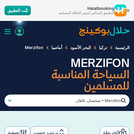
Halalbooking
ثبّت التطبيق
التطبيق المثالي لسفر العائلة المسلمة
الرئيسية
تركيا
البحر الأسود
أماصيا
Merzifon
MERZIFON
السياحة المناسبة
للمسلمين
Merzifon
•
شخصان بالغان
الخريطة
ترتيب حسب
تصفية