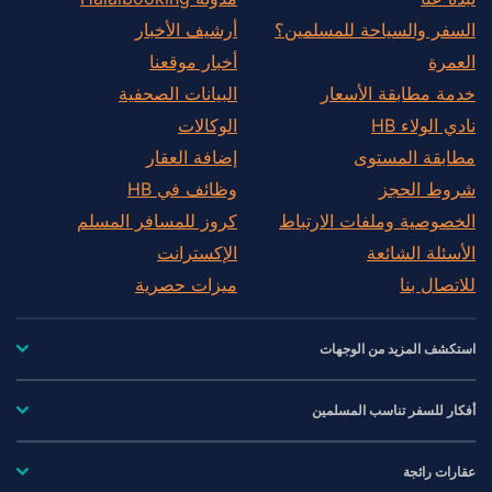
السفر والسياحة للمسلمين؟
أرشيف الأخبار
العمرة
أخبار موقعنا
خدمة مطابقة الأسعار
البيانات الصحفية
نادي الولاء HB
الوكالات
مطابقة المستوى
إضافة العقار
شروط الحجز
وظائف في HB
الخصوصية وملفات الارتباط
كروز للمسافر المسلم
الأسئلة الشائعة
الإكسترانت
للاتصال بنا
ميزات حصرية
استكشف المزيد من الوجهات
أفكار للسفر تناسب المسلمين
عقارات رائجة