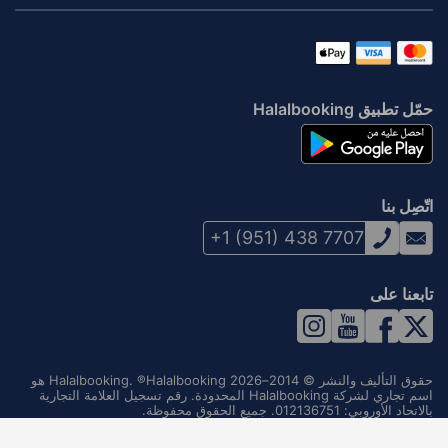
حمّل تطبيق Halalbooking
اتّصِل بنا
+1 (951) 438 7707
تابعنا على
حقوق التأليف والنشر © 2014–2026 Halalbooking. ®Halalbooking هو
اسم تجاري لشركة Halalbooking المحدودة. رقم تسجيل العلامة التجارية
بالاتحاد الأوروبي: 012136751. جميع الحقوق محفوظة.