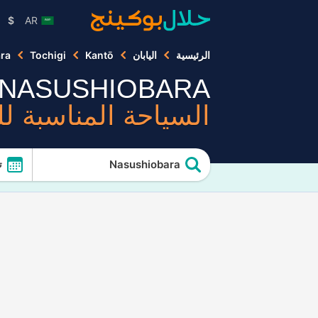
$
AR
الرئيسية
اليابان
Kantō
Tochigi
ra
NASUSHIOBARA
السياحة المناسبة ل
Nasushiobara
ت