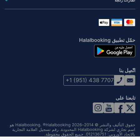
عقارات رائجة
حمّل تطبيق Halalbooking
اتّصِل بنا
+1 (951) 438 7707
تابعنا على
حقوق التأليف والنشر © 2014–2026 Halalbooking. ®Halalbooking هو
اسم تجاري لشركة Halalbooking المحدودة. رقم تسجيل العلامة التجارية
بالاتحاد الأوروبي: 012136751. جميع الحقوق محفوظة.