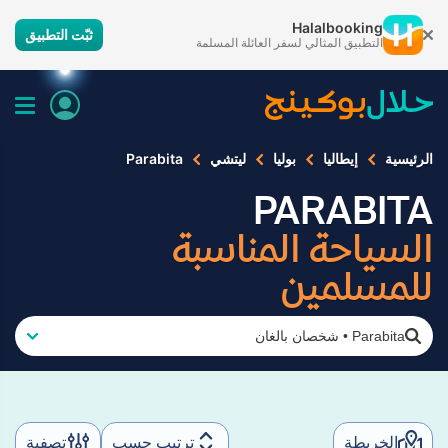
Halalbooking
ثبّت التطبيق
التطبيق المثالي لسفر العائلة المسلمة
الرئيسية
إيطاليا
بوليا
ليتشي
Parabita
PARABITA
السياحة المناسبة
للمسلمين
Parabita
•
شخصان بالغان
الخريطة
ترتيب حسب
تصفية