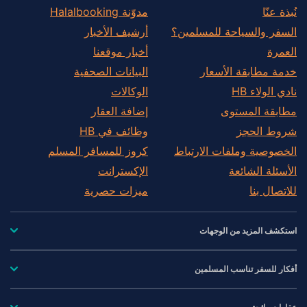
نُبذة عنّا
مدوّنة Halalbooking
السفر والسياحة للمسلمين؟
أرشيف الأخبار
العمرة
أخبار موقعنا
خدمة مطابقة الأسعار
البيانات الصحفية
نادي الولاء HB
الوكالات
مطابقة المستوى
إضافة العقار
شروط الحجز
وظائف في HB
الخصوصية وملفات الارتباط
كروز للمسافر المسلم
الأسئلة الشائعة
الإكسترانت
للاتصال بنا
ميزات حصرية
استكشف المزيد من الوجهات
أفكار للسفر تناسب المسلمين