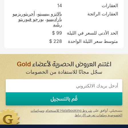
العقارات
14
العقارات الرائجة
بالاتزو بيسينو
أجريتوريزمو
باراديسو
بورجو فيوريتو
ريليه
الحد الأدنى للسعر في الليلة
99 $
متوسط سعر الليلة الواحدة
228 $
اغتنم العروض الحصرية لأعضاء
Gold
سجّل مجانًا للاستفادة من الخصومات
If
you
are
a
قُم بالتسجيل
human,
ignore
this
بتسجيلي، أوافق على
شروط Halalbooking للاستخدام
و
سياسات
field
الخصوصية وملفات تعريف الارتباط
.