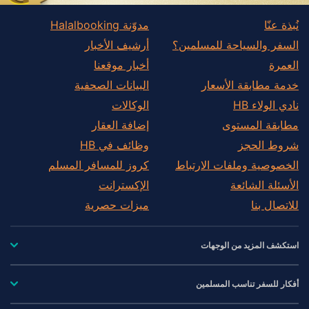
نُبذة عنّا
مدوّنة Halalbooking
السفر والسياحة للمسلمين؟
أرشيف الأخبار
العمرة
أخبار موقعنا
خدمة مطابقة الأسعار
البيانات الصحفية
نادي الولاء HB
الوكالات
مطابقة المستوى
إضافة العقار
شروط الحجز
وظائف في HB
الخصوصية وملفات الارتباط
كروز للمسافر المسلم
الأسئلة الشائعة
الإكسترانت
للاتصال بنا
ميزات حصرية
استكشف المزيد من الوجهات
أفكار للسفر تناسب المسلمين