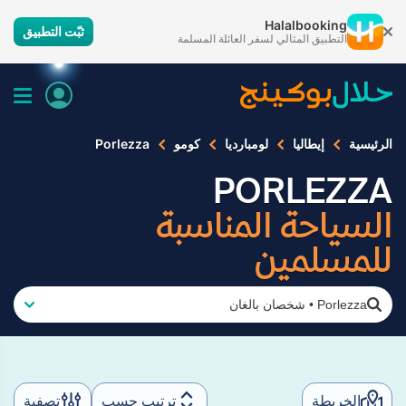
Halalbooking
ثبّت التطبيق
التطبيق المثالي لسفر العائلة المسلمة
الرئيسية
إيطاليا
لومبارديا
كومو
Porlezza
PORLEZZA
السياحة المناسبة
للمسلمين
Porlezza
•
شخصان بالغان
الخريطة
ترتيب حسب
تصفية