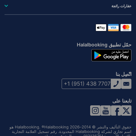
عقارات رائجة
حمّل تطبيق Halalbooking
اتّصِل بنا
+1 (951) 438 7707
تابعنا على
حقوق التأليف والنشر © 2014–2026 Halalbooking. ®Halalbooking هو
اسم تجاري لشركة Halalbooking المحدودة. رقم تسجيل العلامة التجارية
بالاتحاد الأوروبي: 012136751. جميع الحقوق محفوظة.