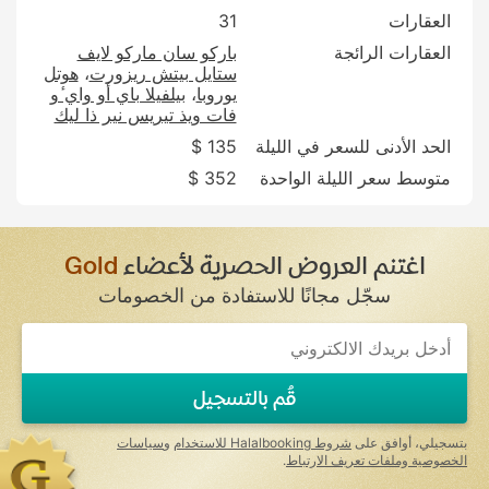
العقارات
31
العقارات الرائجة
باركو سان ماركو لايف
ستايل بيتش ريزورت
هوتل
يوروبا
بيلفيلا باي أو واي ٔو
فات ويذ تيريس نير ذا ليك
الحد الأدنى للسعر في الليلة
135 $
متوسط سعر الليلة الواحدة
352 $
اغتنم العروض الحصرية لأعضاء
Gold
سجّل مجانًا للاستفادة من الخصومات
قُم بالتسجيل
بتسجيلي، أوافق على
شروط Halalbooking للاستخدام
و
سياسات
الخصوصية وملفات تعريف الارتباط
.