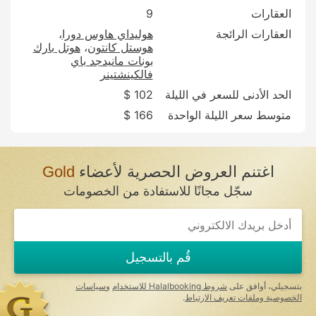
العقارات
9
العقارات الرائجة
هوليداي هاوس دورا
هوستل كانتون
هوتل بارك
بونات مانيدجد باي
فالكينشتينر
الحد الأدنى للسعر في الليلة
102 $
متوسط سعر الليلة الواحدة
166 $
اغتنم العروض الحصرية لأعضاء
Gold
سجّل مجانًا للاستفادة من الخصومات
If
you
are
a
قُم بالتسجيل
human,
ignore
this
بتسجيلي، أوافق على
شروط Halalbooking للاستخدام
و
سياسات
field
الخصوصية وملفات تعريف الارتباط
.