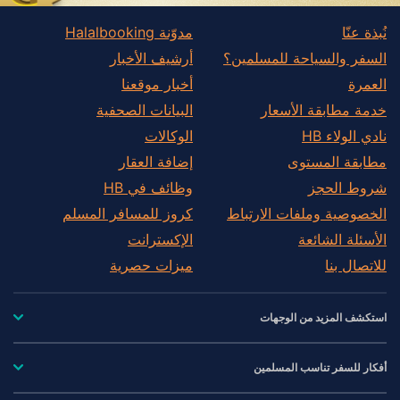
نُبذة عنّا
مدوّنة Halalbooking
السفر والسياحة للمسلمين؟
أرشيف الأخبار
العمرة
أخبار موقعنا
خدمة مطابقة الأسعار
البيانات الصحفية
نادي الولاء HB
الوكالات
مطابقة المستوى
إضافة العقار
شروط الحجز
وظائف في HB
الخصوصية وملفات الارتباط
كروز للمسافر المسلم
الأسئلة الشائعة
الإكسترانت
للاتصال بنا
ميزات حصرية
استكشف المزيد من الوجهات
أفكار للسفر تناسب المسلمين