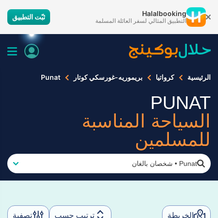
Halalbooking
ثبّت التطبيق
التطبيق المثالي لسفر العائلة المسلمة
الرئيسية
كرواتيا
بريموريه-غورسكي كوتار
Punat
PUNAT
السياحة المناسبة
للمسلمين
Punat
•
شخصان بالغان
الخريطة
ترتيب حسب
تصفية