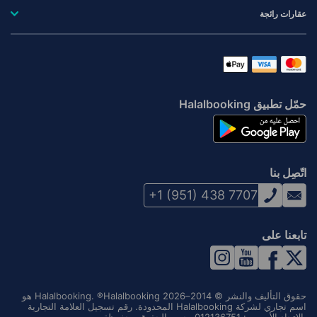
عقارات رائجة
حمّل تطبيق Halalbooking
اتّصِل بنا
+1 (951) 438 7707
تابعنا على
حقوق التأليف والنشر © 2014–2026 Halalbooking. ®Halalbooking هو
اسم تجاري لشركة Halalbooking المحدودة. رقم تسجيل العلامة التجارية
بالاتحاد الأوروبي: 012136751. جميع الحقوق محفوظة.