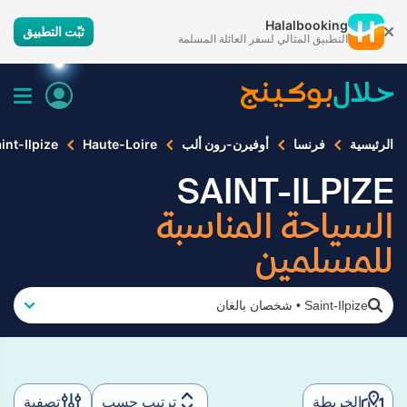
Halalbooking
ثبّت التطبيق
التطبيق المثالي لسفر العائلة المسلمة
الرئيسية
فرنسا
أوفيرن-رون ألب
Haute-Loire
int-Ilpize
SAINT-ILPIZE
السياحة المناسبة
للمسلمين
Saint-Ilpize
•
شخصان بالغان
الخريطة
ترتيب حسب
تصفية