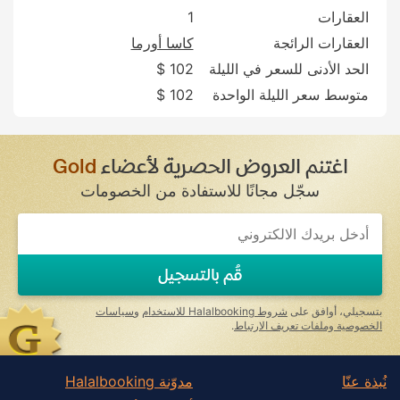
العقارات
1
العقارات الرائجة
كاسا أورما
الحد الأدنى للسعر في الليلة
102 $
متوسط سعر الليلة الواحدة
102 $
اغتنم العروض الحصرية لأعضاء
Gold
سجّل مجانًا للاستفادة من الخصومات
If
you
are
a
قُم بالتسجيل
human,
ignore
this
بتسجيلي، أوافق على
شروط Halalbooking للاستخدام
و
سياسات
field
الخصوصية وملفات تعريف الارتباط
.
نُبذة عنّا
مدوّنة Halalbooking