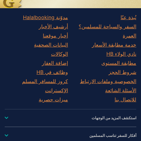
نُبذة عنّا
مدوّنة Halalbooking
السفر والسياحة للمسلمين؟
أرشيف الأخبار
العمرة
أخبار موقعنا
خدمة مطابقة الأسعار
البيانات الصحفية
نادي الولاء HB
الوكالات
مطابقة المستوى
إضافة العقار
شروط الحجز
وظائف في HB
الخصوصية وملفات الارتباط
كروز للمسافر المسلم
الأسئلة الشائعة
الإكسترانت
للاتصال بنا
ميزات حصرية
استكشف المزيد من الوجهات
أفكار للسفر تناسب المسلمين