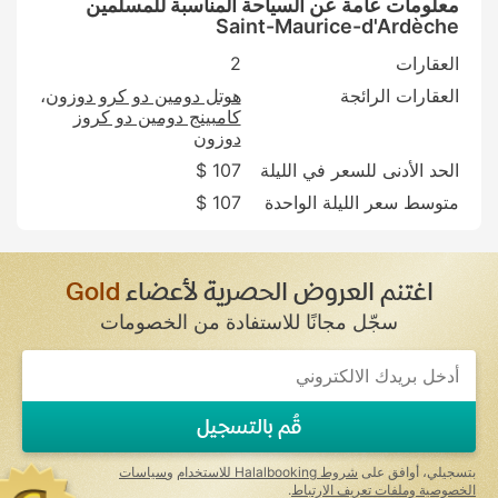
معلومات عامة عن السياحة المناسبة للمسلمين
Saint-Maurice-d'Ardèche
العقارات
2
العقارات الرائجة
هوتل دومين دو كرو دوزون
كامبينج دومين دو كروز
دوزون
الحد الأدنى للسعر في الليلة
107 $
متوسط سعر الليلة الواحدة
107 $
اغتنم العروض الحصرية لأعضاء
Gold
سجّل مجانًا للاستفادة من الخصومات
If
you
are
a
قُم بالتسجيل
human,
ignore
this
بتسجيلي، أوافق على
شروط Halalbooking للاستخدام
و
سياسات
field
الخصوصية وملفات تعريف الارتباط
.