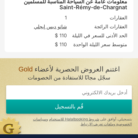
معلومات عامة عن السياحة المناسبة للمسلمين
Saint-Rémy-de-Chargnat
العقارات
1
العقارات الرائجة
شاتو ديس إيجلي
الحد الأدنى للسعر في الليلة
110 $
متوسط سعر الليلة الواحدة
110 $
اغتنم العروض الحصرية لأعضاء
Gold
سجّل مجانًا للاستفادة من الخصومات
قُم بالتسجيل
بتسجيلي، أوافق على
شروط Halalbooking للاستخدام
و
سياسات
الخصوصية وملفات تعريف الارتباط
.