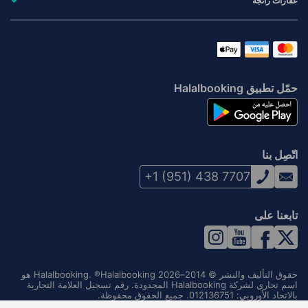
عقارات رائجة
حمّل تطبيق Halalbooking
اتّصِل بنا
+1 (951) 438 7707
تابعنا على
حقوق التأليف والنشر © 2014–2026 Halalbooking. ®Halalbooking هو
اسم تجاري لشركة Halalbooking المحدودة. رقم تسجيل العلامة التجارية
بالاتحاد الأوروبي: 012136751. جميع الحقوق محفوظة.