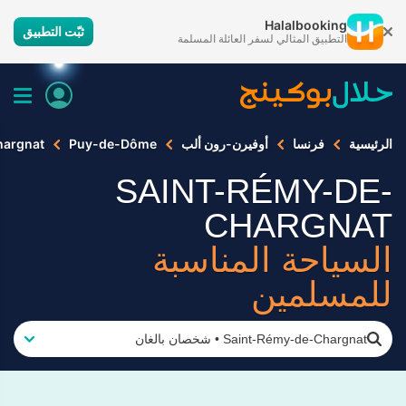
Halalbooking
ثبّت التطبيق
التطبيق المثالي لسفر العائلة المسلمة
الرئيسية
فرنسا
أوفيرن-رون ألب
Puy-de-Dôme
hargnat
SAINT-RÉMY-DE-
CHARGNAT
السياحة المناسبة
للمسلمين
Saint-Rémy-de-Chargnat
•
شخصان بالغان