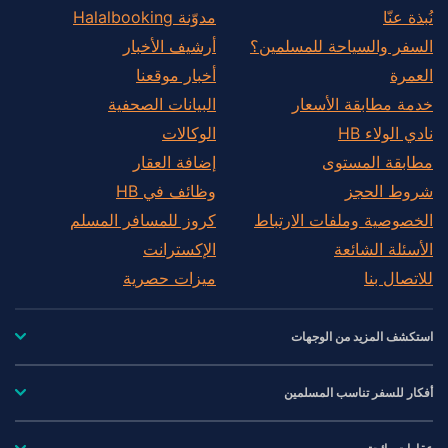
نُبذة عنّا
مدوّنة Halalbooking
السفر والسياحة للمسلمين؟
أرشيف الأخبار
العمرة
أخبار موقعنا
خدمة مطابقة الأسعار
البيانات الصحفية
نادي الولاء HB
الوكالات
مطابقة المستوى
إضافة العقار
شروط الحجز
وظائف في HB
الخصوصية وملفات الارتباط
كروز للمسافر المسلم
الأسئلة الشائعة
الإكسترانت
للاتصال بنا
ميزات حصرية
استكشف المزيد من الوجهات
أفكار للسفر تناسب المسلمين