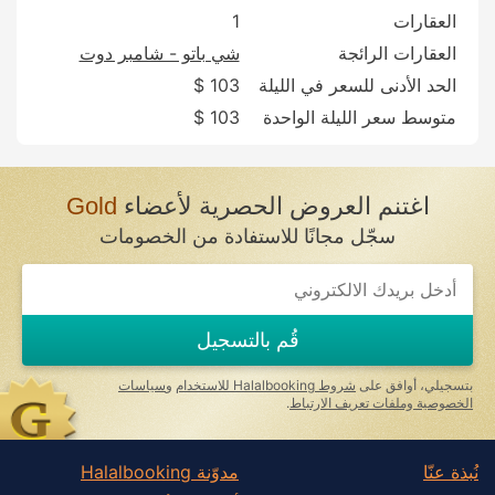
العقارات
1
العقارات الرائجة
شي باتو - شامبر دوت
الحد الأدنى للسعر في الليلة
103 $
متوسط سعر الليلة الواحدة
103 $
اغتنم العروض الحصرية لأعضاء
Gold
سجّل مجانًا للاستفادة من الخصومات
If
you
are
a
قُم بالتسجيل
human,
ignore
this
بتسجيلي، أوافق على
شروط Halalbooking للاستخدام
و
سياسات
field
الخصوصية وملفات تعريف الارتباط
.
نُبذة عنّا
مدوّنة Halalbooking