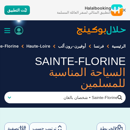
Halalbooking
ثبّت التطبيق
التطبيق المثالي لسفر العائلة المسلمة
الرئيسية
فرنسا
أوفيرن-رون ألب
Haute-Loire
te-Florine
SAINTE-FLORINE
السياحة المناسبة
للمسلمين
Sainte-Florine
•
شخصان بالغان
الخريطة
ترتيب حسب
تصفية