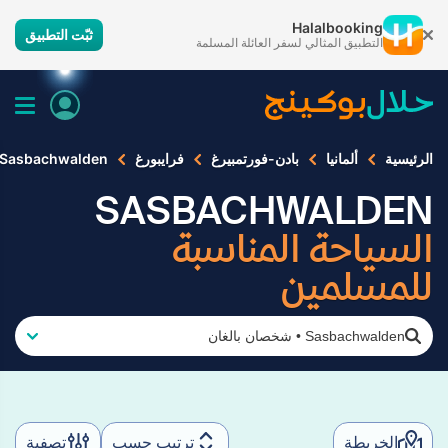
Halalbooking
ثبّت التطبيق
التطبيق المثالي لسفر العائلة المسلمة
الرئيسية
ألمانيا
بادن-فورتمبيرغ
فرايبورغ
Sasbachwalden
SASBACHWALDEN
السياحة المناسبة
للمسلمين
Sasbachwalden
•
شخصان بالغان
الخريطة
ترتيب حسب
تصفية