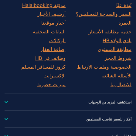
نُبذة عنّا
مدوّنة Halalbooking
السفر والسياحة للمسلمين؟
أرشيف الأخبار
العمرة
أخبار موقعنا
خدمة مطابقة الأسعار
البيانات الصحفية
نادي الولاء HB
الوكالات
مطابقة المستوى
إضافة العقار
شروط الحجز
وظائف في HB
الخصوصية وملفات الارتباط
كروز للمسافر المسلم
الأسئلة الشائعة
الإكسترانت
للاتصال بنا
ميزات حصرية
استكشف المزيد من الوجهات
أفكار للسفر تناسب المسلمين