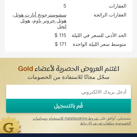
العقارات
5
العقارات الرائجة
سشوسترجونج أبارت هوتل
هوتل جرونر باوم
هوتل
إنجل
الحد الأدنى للسعر في الليلة
115 $
متوسط سعر الليلة الواحدة
171 $
اغتنم العروض الحصرية لأعضاء
Gold
سجّل مجانًا للاستفادة من الخصومات
If
you
are
a
قُم بالتسجيل
human,
ignore
this
بتسجيلي، أوافق على
شروط Halalbooking للاستخدام
و
سياسات
field
الخصوصية وملفات تعريف الارتباط
.