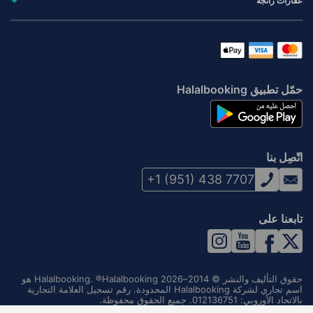
عقارات رائجة
حمّل تطبيق Halalbooking
اتّصِل بنا
+1 (951) 438 7707
تابعنا على
حقوق التأليف والنشر © 2014–2026 Halalbooking. ®Halalbooking هو
اسم تجاري لشركة Halalbooking المحدودة. رقم تسجيل العلامة التجارية
بالاتحاد الأوروبي: 012136751. جميع الحقوق محفوظة.