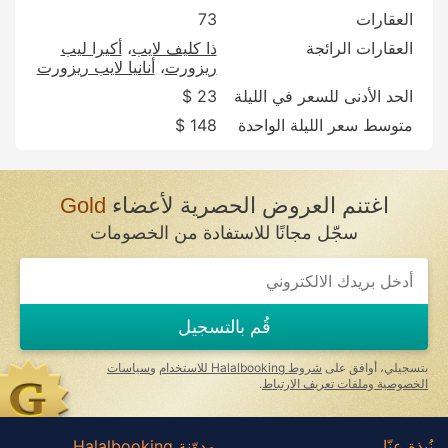
العقارات
73
العقارات الرائجة
ذا كليف لايب
أكيرا ليب
ريزورت
أنانيا لايب ريزورت
الحد الأدنى للسعر في الليلة
23 $
متوسط سعر الليلة الواحدة
148 $
اغتنم العروض الحصرية لأعضاء
Gold
سجّل مجانًا للاستفادة من الخصومات
قُم بالتسجيل
بتسجيلي، أوافق على
شروط Halalbooking للاستخدام
و
سياسات
الخصوصية وملفات تعريف الارتباط
.
نُبذة عنّا
مدوّنة Halalbooking