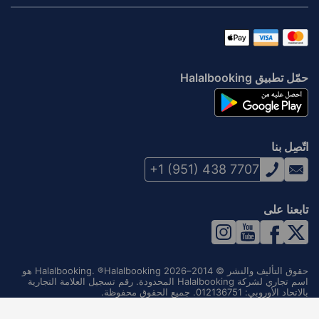
حمّل تطبيق Halalbooking
اتّصِل بنا
+1 (951) 438 7707
تابعنا على
حقوق التأليف والنشر © 2014–2026 Halalbooking. ®Halalbooking هو
اسم تجاري لشركة Halalbooking المحدودة. رقم تسجيل العلامة التجارية
بالاتحاد الأوروبي: 012136751. جميع الحقوق محفوظة.