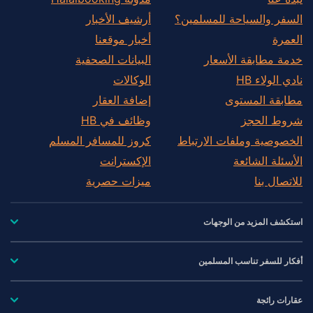
السفر والسياحة للمسلمين؟
أرشيف الأخبار
العمرة
أخبار موقعنا
خدمة مطابقة الأسعار
البيانات الصحفية
نادي الولاء HB
الوكالات
مطابقة المستوى
إضافة العقار
شروط الحجز
وظائف في HB
الخصوصية وملفات الارتباط
كروز للمسافر المسلم
الأسئلة الشائعة
الإكسترانت
للاتصال بنا
ميزات حصرية
استكشف المزيد من الوجهات
أفكار للسفر تناسب المسلمين
عقارات رائجة