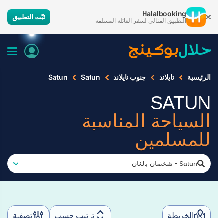
Halalbooking
ثبّت التطبيق
التطبيق المثالي لسفر العائلة المسلمة
الرئيسية
تايلاند
جنوب تايلاند
Satun
Satun
SATUN
السياحة المناسبة
للمسلمين
Satun
•
شخصان بالغان
الخريطة
ترتيب حسب
تصفية