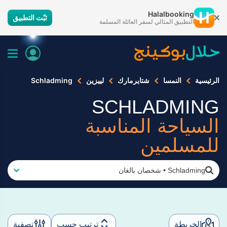
Halalbooking
ثبّت التطبيق
التطبيق المثالي لسفر العائلة المسلمة
الرئيسية
النمسا
شتايرمارك
لييزين
Schladming
SCHLADMING
السياحة المناسبة
للمسلمين
Schladming
•
شخصان بالغان
الخريطة
ترتيب حسب
تصفية