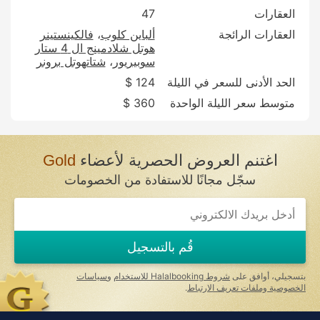
العقارات
47
العقارات الرائجة
ألباين كلوب
فالكينستينر
هوتل شلادمينج ال 4 ستار
سوبيريور
شتاتهوتل برونر
الحد الأدنى للسعر في الليلة
124 $
متوسط سعر الليلة الواحدة
360 $
اغتنم العروض الحصرية لأعضاء
Gold
سجّل مجانًا للاستفادة من الخصومات
If
you
are
a
قُم بالتسجيل
human,
ignore
this
بتسجيلي، أوافق على
شروط Halalbooking للاستخدام
و
سياسات
field
الخصوصية وملفات تعريف الارتباط
.