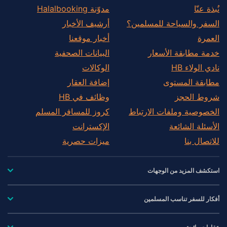
نُبذة عنّا
مدوّنة Halalbooking
السفر والسياحة للمسلمين؟
أرشيف الأخبار
العمرة
أخبار موقعنا
خدمة مطابقة الأسعار
البيانات الصحفية
نادي الولاء HB
الوكالات
مطابقة المستوى
إضافة العقار
شروط الحجز
وظائف في HB
الخصوصية وملفات الارتباط
كروز للمسافر المسلم
الأسئلة الشائعة
الإكسترانت
للاتصال بنا
ميزات حصرية
استكشف المزيد من الوجهات
أفكار للسفر تناسب المسلمين