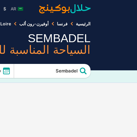
$
AR
الرئيسية
فرنسا
أوفيرن-رون ألب
Loire
SEMBADEL
السياحة المناسبة ل
Sembadel
ت