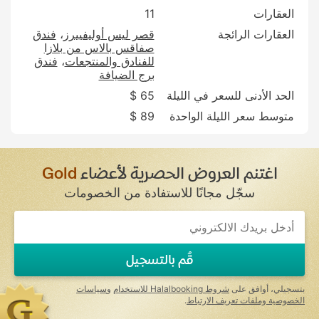
العقارات
11
العقارات الرائجة
قصر ليس أوليفييرز
فندق
صفاقس بالاس من بلازا
للفنادق والمنتجعات
فندق
برج الضيافة
الحد الأدنى للسعر في الليلة
65 $
متوسط سعر الليلة الواحدة
89 $
اغتنم العروض الحصرية لأعضاء
Gold
سجّل مجانًا للاستفادة من الخصومات
قُم بالتسجيل
بتسجيلي، أوافق على
شروط Halalbooking للاستخدام
و
سياسات
الخصوصية وملفات تعريف الارتباط
.