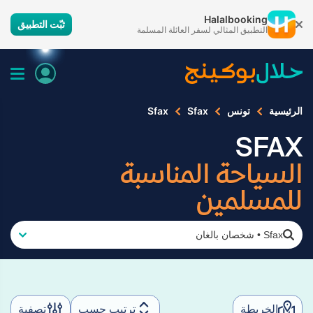
Halalbooking
ثبّت التطبيق
التطبيق المثالي لسفر العائلة المسلمة
الرئيسية
تونس
Sfax
Sfax
SFAX
السياحة المناسبة
للمسلمين
Sfax
•
شخصان بالغان
الخريطة
ترتيب حسب
تصفية