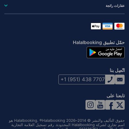
عقارات رائجة
حمّل تطبيق Halalbooking
اتّصِل بنا
+1 (951) 438 7707
تابعنا على
حقوق التأليف والنشر © 2014–2026 Halalbooking. ®Halalbooking هو
اسم تجاري لشركة Halalbooking المحدودة. رقم تسجيل العلامة التجارية
بالاتحاد الأوروبي: 012136751. جميع الحقوق محفوظة.