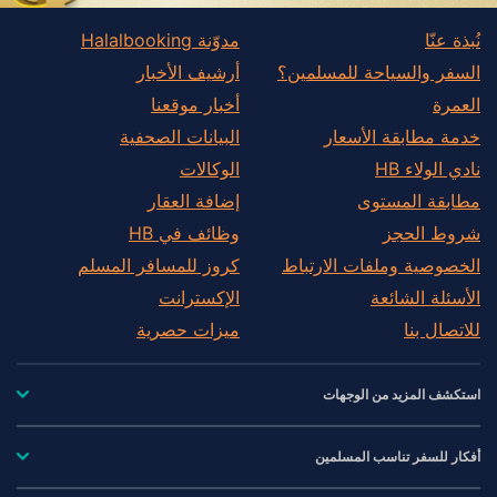
نُبذة عنّا
مدوّنة Halalbooking
السفر والسياحة للمسلمين؟
أرشيف الأخبار
العمرة
أخبار موقعنا
خدمة مطابقة الأسعار
البيانات الصحفية
نادي الولاء HB
الوكالات
مطابقة المستوى
إضافة العقار
شروط الحجز
وظائف في HB
الخصوصية وملفات الارتباط
كروز للمسافر المسلم
الأسئلة الشائعة
الإكسترانت
للاتصال بنا
ميزات حصرية
استكشف المزيد من الوجهات
أفكار للسفر تناسب المسلمين