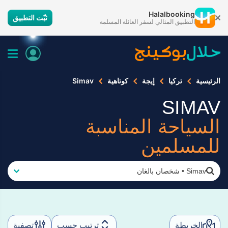
Halalbooking
ثبّت التطبيق
التطبيق المثالي لسفر العائلة المسلمة
الرئيسية
تركيا
إيجة
كوتاهية
Simav
SIMAV
السياحة المناسبة
للمسلمين
Simav
•
شخصان بالغان
الخريطة
ترتيب حسب
تصفية