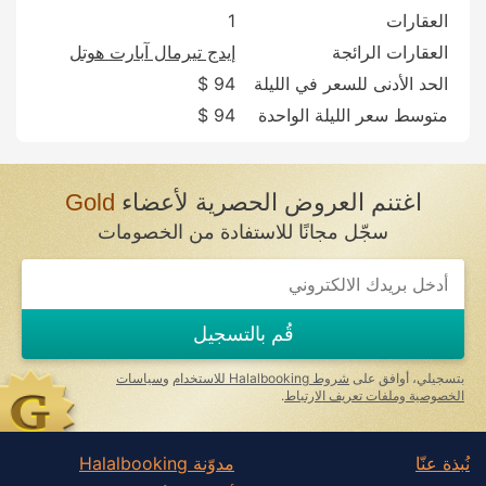
العقارات
1
العقارات الرائجة
إيدج تيرمال آبارت هوتل
الحد الأدنى للسعر في الليلة
94 $
متوسط سعر الليلة الواحدة
94 $
اغتنم العروض الحصرية لأعضاء
Gold
سجّل مجانًا للاستفادة من الخصومات
قُم بالتسجيل
بتسجيلي، أوافق على
شروط Halalbooking للاستخدام
و
سياسات
الخصوصية وملفات تعريف الارتباط
.
نُبذة عنّا
مدوّنة Halalbooking