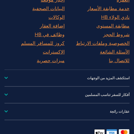
خدمة مطابقة الأسعار
البيانات الصحفية
نادي الولاء HB
الوكالات
مطابقة المستوى
إضافة العقار
شروط الحجز
وظائف في HB
الخصوصية وملفات الارتباط
كروز للمسافر المسلم
الأسئلة الشائعة
الإكسترانت
للاتصال بنا
ميزات حصرية
استكشف المزيد من الوجهات
أفكار للسفر تناسب المسلمين
عقارات رائجة