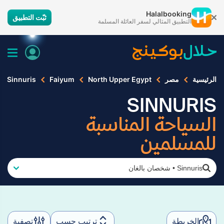
Halalbooking
ثبّت التطبيق
التطبيق المثالي لسفر العائلة المسلمة
الرئيسية
مصر
North Upper Egypt
Faiyum
Sinnuris
SINNURIS
السياحة المناسبة
للمسلمين
Sinnuris
•
شخصان بالغان
الخريطة
ترتيب حسب
تصفية