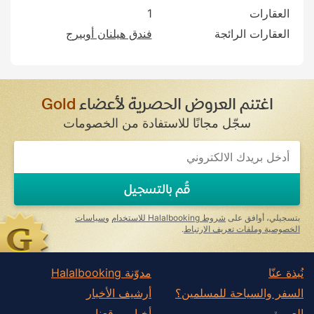
العقارات
1
العقارات الرائجة
فندق هيلنان أوبيرج
اغتنم العروض الحصرية لأعضاء
Gold
سجّل مجانًا للاستفادة من الخصومات
قُم بالتسجيل
بتسجيلي، أوافق على
شروط Halalbooking للاستخدام
و
سياسات
الخصوصية وملفات تعريف الارتباط
.
نُبذة عنّا
مدوّنة Halalbooking
السفر والسياحة للمسلمين؟
أرشيف الأخبار
العمرة
أخبار موقعنا