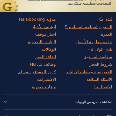
field
الخصوصية وملفات تعريف الارتباط
.
نُبذة عنّا
مدوّنة Halalbooking
السفر والسياحة للمسلمين؟
أرشيف الأخبار
العمرة
أخبار موقعنا
خدمة مطابقة الأسعار
البيانات الصحفية
نادي الولاء HB
الوكالات
مطابقة المستوى
إضافة العقار
شروط الحجز
وظائف في HB
الخصوصية وملفات الارتباط
كروز للمسافر المسلم
الأسئلة الشائعة
الإكسترانت
للاتصال بنا
ميزات حصرية
استكشف المزيد من الوجهات