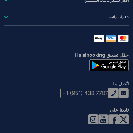
أفكار للسفر تناسب المسلمين
عقارات رائجة
حمّل تطبيق Halalbooking
اتّصِل بنا
+1 (951) 438 7707
تابعنا على