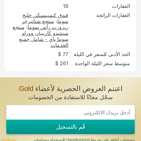
العقارات
18
العقارات الرائجة
فندق كيمبينسكي خليج
سوما
منتجع شتانبرجر
ريزورت رأس سوما
منتجع
سينتيدو كاريبيان وورلد
سوما باي - شامل جميع
الخدمات
الحد الأدنى للسعر في الليلة
77 $
متوسط سعر الليلة الواحدة
261 $
اغتنم العروض الحصرية لأعضاء
Gold
سجّل مجانًا للاستفادة من الخصومات
If
you
are
a
قُم بالتسجيل
human,
ignore
this
بتسجيلي، أوافق على
شروط Halalbooking للاستخدام
و
سياسات