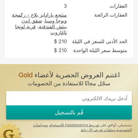
العقارات
3
العقارات الرائجة
منتجع بارادايز بلاج - ركمجة
ويوجا وسبا
شقق إيدن
بيتش الفندقية
قرية لونجا
تاغازوت
الحد الأدنى للسعر في الليلة
210 $
متوسط سعر الليلة الواحدة
210 $
اغتنم العروض الحصرية لأعضاء
Gold
سجّل مجانًا للاستفادة من الخصومات
If
you
are
a
قُم بالتسجيل
human,
ignore
this
بتسجيلي، أوافق على
شروط Halalbooking للاستخدام
و
سياسات
field
الخصوصية وملفات تعريف الارتباط
.