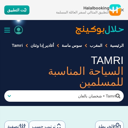
Halalbooking
ثبّت التطبيق
التطبيق المثالي لسفر العائلة المسلمة
الرئيسية
المغرب
سوس ماسة
أغادير إدا وتنان
Tamri
TAMRI
السياحة المناسبة
للمسلمين
Tamri
•
شخصان بالغان
الخريطة
ترتيب حسب
تصفية