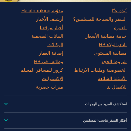
نُبذة عنّا
مدوّنة Halalbooking
السفر والسياحة للمسلمين؟
أرشيف الأخبار
العمرة
أخبار موقعنا
خدمة مطابقة الأسعار
البيانات الصحفية
نادي الولاء HB
الوكالات
مطابقة المستوى
إضافة العقار
شروط الحجز
وظائف في HB
الخصوصية وملفات الارتباط
كروز للمسافر المسلم
الأسئلة الشائعة
الإكسترانت
للاتصال بنا
ميزات حصرية
استكشف المزيد من الوجهات
أفكار للسفر تناسب المسلمين