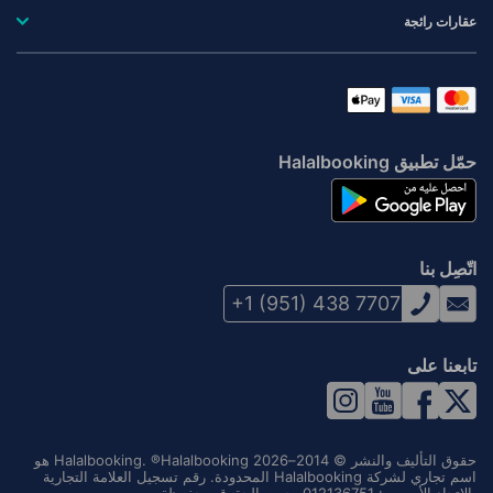
عقارات رائجة
حمّل تطبيق Halalbooking
اتّصِل بنا
+1 (951) 438 7707
تابعنا على
حقوق التأليف والنشر © 2014–2026 Halalbooking. ®Halalbooking هو
اسم تجاري لشركة Halalbooking المحدودة. رقم تسجيل العلامة التجارية
بالاتحاد الأوروبي: 012136751. جميع الحقوق محفوظة.