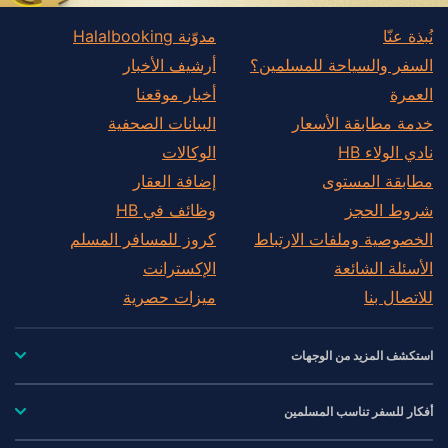
نُبذة عنّا
مدوّنة Halalbooking
السفر والسياحة للمسلمين؟
أرشيف الأخبار
العمرة
أخبار موقعنا
خدمة مطابقة الأسعار
البيانات الصحفية
نادي الولاء HB
الوكالات
مطابقة المستوى
إضافة العقار
شروط الحجز
وظائف في HB
الخصوصية وملفات الارتباط
كروز للمسافر المسلم
الأسئلة الشائعة
الإكسترانت
للاتصال بنا
ميزات حصرية
استكشف المزيد من الوجهات
أفكار للسفر تناسب المسلمين