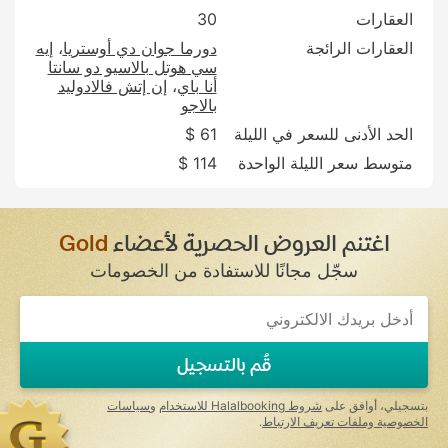
العقارات
30
العقارات الرائجة
دورما جوان دي أوستريا
إيه
سي هوتل بالاسيو دو سانتا
أنا باي
إن إتش فالادوليد
بالاجو
الحد الأدنى للسعر في الليلة
61 $
متوسط سعر الليلة الواحدة
114 $
اغتنم العروض الحصرية لأعضاء
Gold
سجّل مجانًا للاستفادة من الخصومات
If
you
are
a
قُم بالتسجيل
human,
ignore
this
بتسجيلي، أوافق على
شروط Halalbooking للاستخدام
و
سياسات
field
الخصوصية وملفات تعريف الارتباط
.