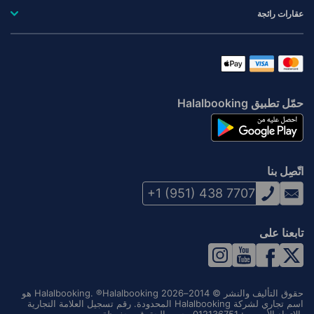
عقارات رائجة
حمّل تطبيق Halalbooking
اتّصِل بنا
+1 (951) 438 7707
تابعنا على
حقوق التأليف والنشر © 2014–2026 Halalbooking. ®Halalbooking هو
اسم تجاري لشركة Halalbooking المحدودة. رقم تسجيل العلامة التجارية
بالاتحاد الأوروبي: 012136751. جميع الحقوق محفوظة.