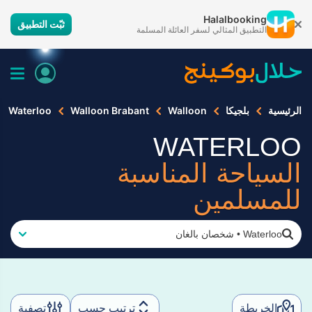
Halalbooking
ثبّت التطبيق
التطبيق المثالي لسفر العائلة المسلمة
الرئيسية
بلجيكا
Walloon
Walloon Brabant
Waterloo
WATERLOO
السياحة المناسبة
للمسلمين
Waterloo
•
شخصان بالغان
الخريطة
ترتيب حسب
تصفية