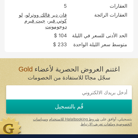
العقارات
5
العقارات الرائجة
فان دير فالك ووترلو
لو
كوتي فير
جيت فيرم
دوجومونت
الحد الأدنى للسعر في الليلة
104 $
متوسط سعر الليلة الواحدة
233 $
اغتنم العروض الحصرية لأعضاء
Gold
سجّل مجانًا للاستفادة من الخصومات
قُم بالتسجيل
بتسجيلي، أوافق على
شروط Halalbooking للاستخدام
و
سياسات
الخصوصية وملفات تعريف الارتباط
.