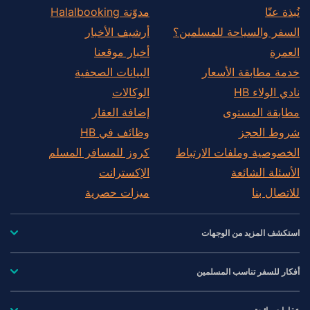
نُبذة عنّا
مدوّنة Halalbooking
السفر والسياحة للمسلمين؟
أرشيف الأخبار
العمرة
أخبار موقعنا
خدمة مطابقة الأسعار
البيانات الصحفية
نادي الولاء HB
الوكالات
مطابقة المستوى
إضافة العقار
شروط الحجز
وظائف في HB
الخصوصية وملفات الارتباط
كروز للمسافر المسلم
الأسئلة الشائعة
الإكسترانت
للاتصال بنا
ميزات حصرية
استكشف المزيد من الوجهات
أفكار للسفر تناسب المسلمين