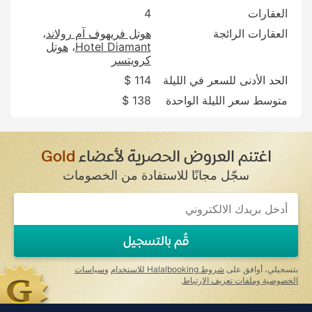
العقارات
4
العقارات الرائجة
هوتل فريهوف آم رولاند
Hotel Diamant
هوتل
كرويتسر
الحد الأدنى للسعر في الليلة
114 $
متوسط سعر الليلة الواحدة
138 $
اغتنم العروض الحصرية لأعضاء
Gold
سجّل مجانًا للاستفادة من الخصومات
قُم بالتسجيل
بتسجيلي، أوافق على
شروط Halalbooking للاستخدام
و
سياسات
الخصوصية وملفات تعريف الارتباط
.