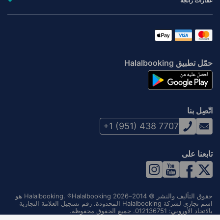
عقارات رائجة
حمّل تطبيق Halalbooking
اتّصِل بنا
+1 (951) 438 7707
تابعنا على
حقوق التأليف والنشر © 2014–2026 Halalbooking. ®Halalbooking هو
اسم تجاري لشركة Halalbooking المحدودة. رقم تسجيل العلامة التجارية
بالاتحاد الأوروبي: 012136751. جميع الحقوق محفوظة.