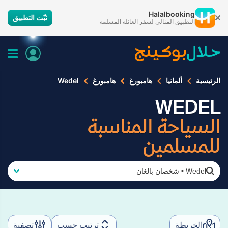
Halalbooking
ثبّت التطبيق
التطبيق المثالي لسفر العائلة المسلمة
الرئيسية
ألمانيا
هامبورغ
هامبورغ
Wedel
WEDEL
السياحة المناسبة
للمسلمين
Wedel
•
شخصان بالغان
الخريطة
ترتيب حسب
تصفية