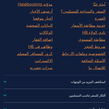
نُبذة عنّا
مدوّنة Halalbooking
السفر والسياحة للمسلمين؟
أرشيف الأخبار
العمرة
أخبار موقعنا
خدمة مطابقة الأسعار
البيانات الصحفية
نادي الولاء HB
الوكالات
مطابقة المستوى
إضافة العقار
شروط الحجز
وظائف في HB
الخصوصية وملفات الارتباط
كروز للمسافر المسلم
الأسئلة الشائعة
الإكسترانت
للاتصال بنا
ميزات حصرية
استكشف المزيد من الوجهات
أفكار للسفر تناسب المسلمين