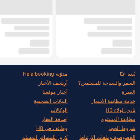
نُبذة عنّا
مدوّنة Halalbooking
السفر والسياحة للمسلمين؟
أرشيف الأخبار
العمرة
أخبار موقعنا
خدمة مطابقة الأسعار
البيانات الصحفية
نادي الولاء HB
الوكالات
مطابقة المستوى
إضافة العقار
شروط الحجز
وظائف في HB
الخصوصية وملفات الارتباط
كروز للمسافر المسلم