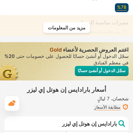
78‏%
مميزات مناسبة للمسلمين
مزيد من المعلومات
بيديه تقليدي (مستقل)
• في جميع الغرف
اغتنم العروض الحصرية لأعضاء
Gold
سجّل الدخول أو أنشئ حسابًا للحصول على خصومات حتى
20%
في معظم الفنادق
سجّل الدخول أو أنشئ حسابًا
أسعار بارادايس إن هوتل إي ليزر
شخصان
7 ليالٍ
ال
مطابقة الأسعار
بارادايس إن هوتل إي ليزر