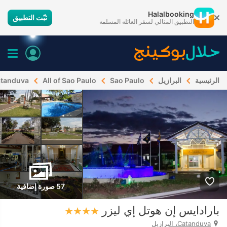
Halalbooking
ثبّت التطبيق
التطبيق المثالي لسفر العائلة المسلمة
الرئيسية
البرازيل
Sao Paulo
All of Sao Paulo
tanduva
57 صورة إضافية
بارادايس إن هوتل إي ليزر
Catanduva، البرازيل