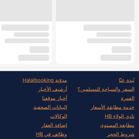
نُبذة عنّا
مدوّنة Halalbooking
السفر والسياحة للمسلمين؟
أرشيف الأخبار
العمرة
أخبار موقعنا
خدمة مطابقة الأسعار
البيانات الصحفية
نادي الولاء HB
الوكالات
مطابقة المستوى
إضافة العقار
شروط الحجز
وظائف في HB