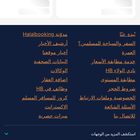
نُبذة عنّا
مدوّنة Halalbooking
السفر والسياحة للمسلمين؟
أرشيف الأخبار
العمرة
أخبار موقعنا
خدمة مطابقة الأسعار
البيانات الصحفية
نادي الولاء HB
الوكالات
مطابقة المستوى
إضافة العقار
شروط الحجز
وظائف في HB
الخصوصية وملفات الارتباط
كروز للمسافر المسلم
الأسئلة الشائعة
الإكسترانت
للاتصال بنا
ميزات حصرية
استكشف المزيد من الوجهات