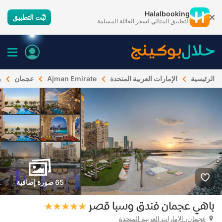
Halalbooking
ثبّت التطبيق
التطبيق المثالي لسفر العائلة المسلمة
الرئيسية
الإمارات العربية المتحدة
Ajman Emirate
عجمان
ب
65 صورة إضافية
باهي عجمان فندق وسبا قصر
عجمان، الإمارات العربية المتحدة