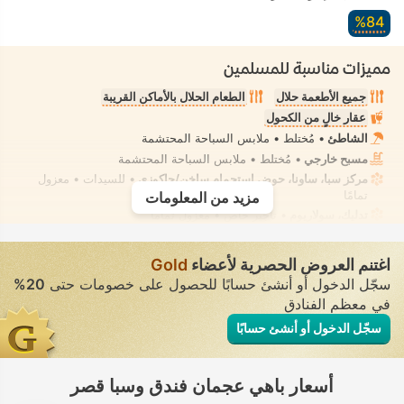
84‏%
مميزات مناسبة للمسلمين
جميع الأطعمة حلال
الطعام الحلال بالأماكن القريبة
عقار خالٍ من الكحول
الشاطئ
• مُختلط • ملابس السباحة المحتشمة
مسبح خارجي
• مُختلط • ملابس السباحة المحتشمة
مركز سبا، ساونا، حوض استحمام ساخن/جاكوزي
• للسيدات • معزول
تمامًا
مزيد من المعلومات
تدليك، سولاريوم
• تأجير خاص • معزول تمامًا
شطّاف يدوي مثبت
• في جميع الغرف
اغتنم العروض الحصرية لأعضاء
Gold
سجّل الدخول أو أنشئ حسابًا للحصول على خصومات حتى
20%
في معظم الفنادق
سجّل الدخول أو أنشئ حسابًا
أسعار باهي عجمان فندق وسبا قصر