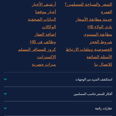
السفر والسياحة للمسلمين؟
أرشيف الأخبار
العمرة
أخبار موقعنا
خدمة مطابقة الأسعار
البيانات الصحفية
نادي الولاء HB
الوكالات
مطابقة المستوى
إضافة العقار
شروط الحجز
وظائف في HB
الخصوصية وملفات الارتباط
كروز للمسافر المسلم
الأسئلة الشائعة
الإكسترانت
للاتصال بنا
ميزات حصرية
استكشف المزيد من الوجهات
أفكار للسفر تناسب المسلمين
عقارات رائجة