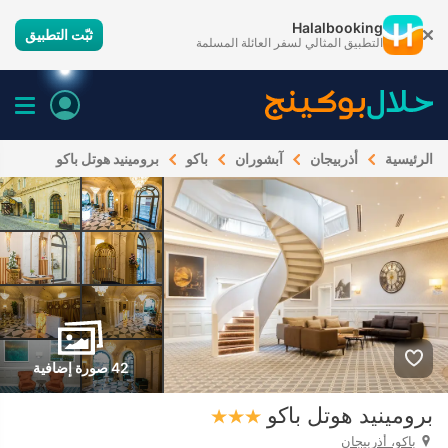
Halalbooking
ثبّت التطبيق
التطبيق المثالي لسفر العائلة المسلمة
الرئيسية
أذربيجان
آبشوران
باكو
برومينيد هوتل باكو
42 صورة إضافية
برومينيد هوتل باكو
باكو، أذربيجان