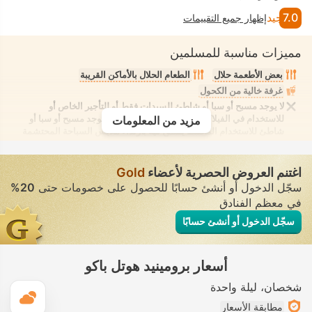
7.0
جيد
إظهار جميع التقييمات
مميزات مناسبة للمسلمين
بعض الأطعمة حلال
الطعام الحلال بالأماكن القريبة
غرفة خالية من الكحول
لا يوجد مسبح أو سبا أو شاطئ للسيدات فقط أو للتأجير الخاص أو
للاستخدام في الفيلا/الغرفة يوفر الانعزال التام. لا يوجد مسبح أو سبا أو
مزيد من المعلومات
شاطئ للاستخدام المُختلط يُسمح فيه بارتداء ملابس السباحة المحتشمة
اغتنم العروض الحصرية لأعضاء
Gold
سجّل الدخول أو أنشئ حسابًا للحصول على خصومات حتى
20%
في معظم الفنادق
سجّل الدخول أو أنشئ حسابًا
أسعار برومينيد هوتل باكو
شخصان
ليلة واحدة
ال
مطابقة الأسعار