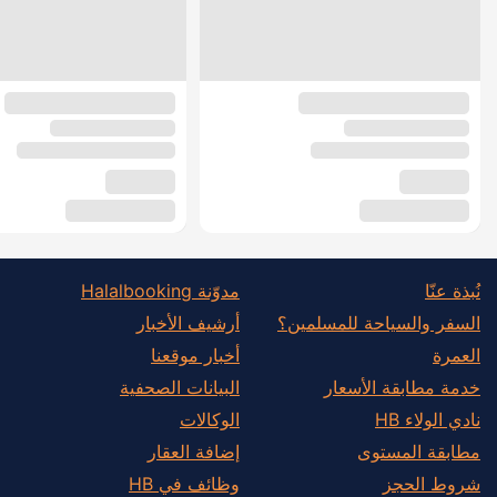
نُبذة عنّا
مدوّنة Halalbooking
السفر والسياحة للمسلمين؟
أرشيف الأخبار
العمرة
أخبار موقعنا
خدمة مطابقة الأسعار
البيانات الصحفية
نادي الولاء HB
الوكالات
مطابقة المستوى
إضافة العقار
شروط الحجز
وظائف في HB