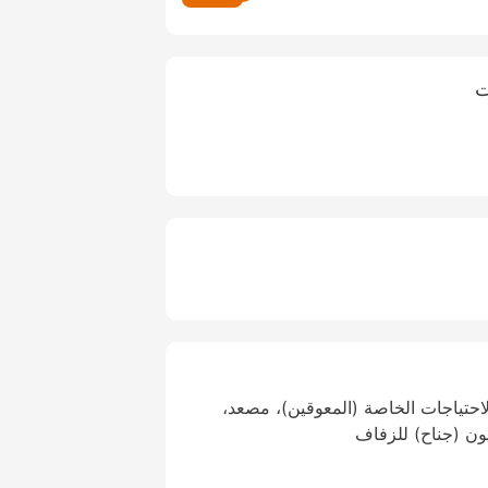
ت
احتياجات الخاصة (المعوقين)، مصعد،
ون (جناح) للزفاف