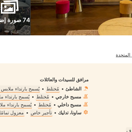
74 صورة إضافية
 المتحدة
مرافق للسيدات والعائلات
الشاطئ
•
مُختلط
•
يُسمح بارتداء ملابس
مسبح خارجي
•
مُختلط
•
يُسمح بارتداء 
مسبح داخلي
•
مُختلط
•
يُسمح بارتداء م
ساونا، تدليك
•
تأجير خاص
•
معزول تمامًا
رف