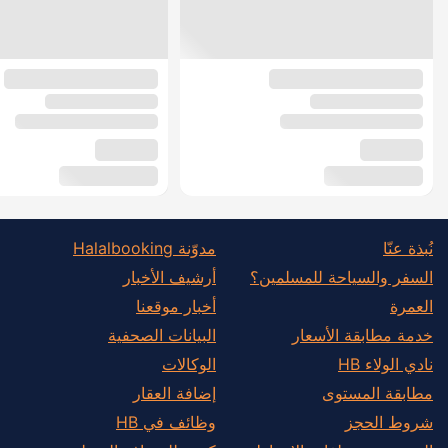
نُبذة عنّا
مدوّنة Halalbooking
السفر والسياحة للمسلمين؟
أرشيف الأخبار
العمرة
أخبار موقعنا
خدمة مطابقة الأسعار
البيانات الصحفية
نادي الولاء HB
الوكالات
مطابقة المستوى
إضافة العقار
شروط الحجز
وظائف في HB