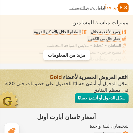
8.3
جيد جداً
إظهار جميع التقييمات
مميزات مناسبة للمسلمين
جميع الأطعمة حلال
الطعام الحلال بالأماكن القريبة
عقار خالٍ من الكحول
الشاطئ
• مُختلط • ملابس السباحة المحتشمة
مسبح خارجي
• مُختلط • ملابس السباحة المحتشمة
مزيد من المعلومات
مرحاض بشطّاف داخلي مدمج
• في جميع الغرف
اغتنم العروض الحصرية لأعضاء
Gold
سجّل الدخول أو أنشئ حسابًا للحصول على خصومات حتى
20%
في معظم الفنادق
سجّل الدخول أو أنشئ حسابًا
أسعار تاسان أبارت أوتل
شخصان
ليلة واحدة
ال