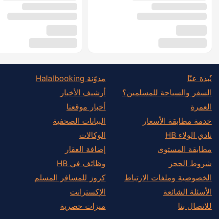
نُبذة عنّا
مدوّنة Halalbooking
السفر والسياحة للمسلمين؟
أرشيف الأخبار
العمرة
أخبار موقعنا
خدمة مطابقة الأسعار
البيانات الصحفية
نادي الولاء HB
الوكالات
مطابقة المستوى
إضافة العقار
شروط الحجز
وظائف في HB
الخصوصية وملفات الارتباط
كروز للمسافر المسلم
الأسئلة الشائعة
الإكسترانت
للاتصال بنا
ميزات حصرية