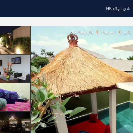
نادي الولاء HB
بالي
سمينياك
جاز بوتيك فيلاز