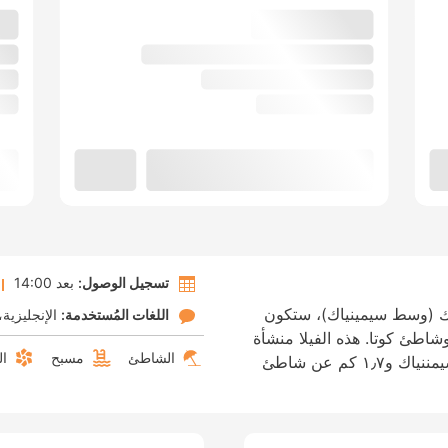
تسجيل الوصول:
بعد 14:00
اك (وسط سيمينياك)، ستكون
اللغات المُستخدمة:
الإنجليزية
اطئ كوتا. هذه الفيلا منشأة
الشاطئ
مسبح
ال
مناسبة للعائلات، تبعد ١٫٤ كم عن شاطئ سيمننياك و١٫٧ كم عن شاطئ