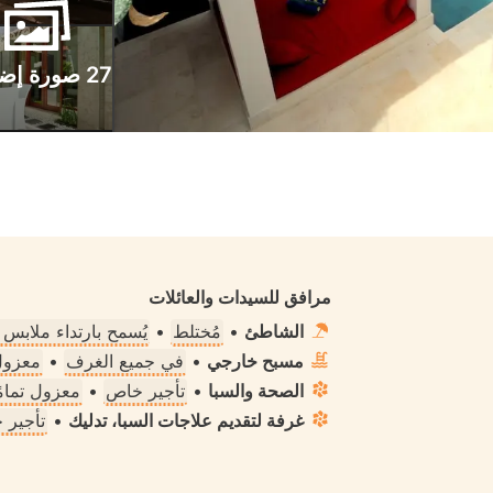
27 صورة إضافية
مرافق للسيدات والعائلات
الشاطئ
•
مُختلط
•
يُسمح بارتداء ملابس
مسبح خارجي
•
في جميع الغرف
•
معزول 
الصحة والسبا
•
تأجير خاص
•
معزول تمامً
غرفة لتقديم علاجات السبا، تدليك
•
تأجير 