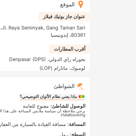
الموقع
عنوان جاز بوتيك فيلاز
ri
80361، إندونيسيا
أقرب المطارات
نجوراه راي الدولي، Denpasar (DPS)
لومبوك، ماتارام (LOP)
الشواطئ
ماذا يعني نظام الألوان التوضيحي؟
الوصول للشاطئ:
مفتوح للعامة
يرجى ملاحظة أن سياسة ملابس السباحة على هذا الش
Halalbooking.
المسافة:
مسافة القيادة بالسيارة من العقار (10 دقيق
السطح:
رمل