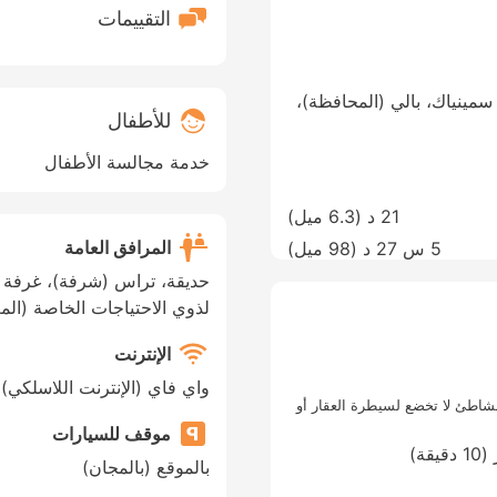
التقييمات
Jl. Raya Seminyak, Gang Taman Sa، سمينياك، بالي (المحافظة)،
للأطفال
خدمة مجالسة الأطفال
21 د (
6.3 ميل
)
المرافق العامة
5 س 27 د (
98 ميل
)
حديقة، تراس (شرفة)، غرفة 
لذوي الاحتياجات الخاصة (الم
الإنترنت
واي فاي (الإنترنت اللاسلكي)
اطئ لا تخضع لسيطرة العقار أو
موقف للسيارات
ة)
بالموقع (بالمجان)