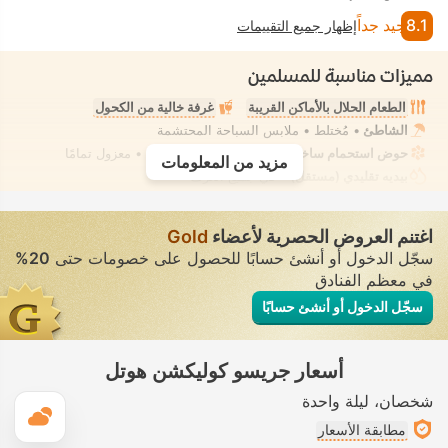
8.1
جيد جداً
إظهار جميع التقييمات
مميزات مناسبة للمسلمين
الطعام الحلال بالأماكن القريبة
غرفة خالية من الكحول
الشاطئ
• مُختلط • ملابس السباحة المحتشمة
حوض استحمام ساخن/جاكوزي
• في بعض الغرف • معزول تمامًا
مزيد من المعلومات
بيديه تقليدي (مستقل)
• في جميع الغرف
اغتنم العروض الحصرية لأعضاء
Gold
سجّل الدخول أو أنشئ حسابًا للحصول على خصومات حتى
20%
في معظم الفنادق
سجّل الدخول أو أنشئ حسابًا
أسعار جريسو كوليكشن هوتل
شخصان
ليلة واحدة
ال
مطابقة الأسعار