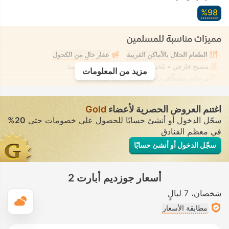
98‏%
مميزات مناسبة للمسلمين
الطعام الحلال بالأماكن القريبة
عقار خالٍ من الكحول
مسبح خارجي
• مُختلط • ملابس السباحة المحتشمة
مزيد من المعلومات
مرحاض بشطّاف داخلي مدمج
• في جميع الغرف
اغتنم العروض الحصرية لأعضاء
Gold
سجّل الدخول أو أنشئ حسابًا للحصول على خصومات حتى
20%
في معظم الفنادق
سجّل الدخول أو أنشئ حسابًا
أسعار جوزديم أبارت 2
شخصان
7 ليالٍ
ال
مطابقة الأسعار