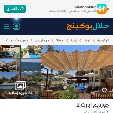
Halalbooking
ثبّت التطبيق
التطبيق المثالي لسفر العائلة المسلمة
الرئيسية
تركيا
إيجة
موغلا
مرماريس
جوزديم أبارت 2
24 صورة إضافية
جوزديم أبارت 2
مرماريس، تركيا