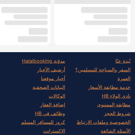
نُبذة عنّا
مدوّنة Halalbooking
السفر والسياحة للمسلمين؟
أرشيف الأخبار
العمرة
أخبار موقعنا
خدمة مطابقة الأسعار
البيانات الصحفية
نادي الولاء HB
الوكالات
مطابقة المستوى
إضافة العقار
شروط الحجز
وظائف في HB
الخصوصية وملفات الارتباط
كروز للمسافر المسلم
الأسئلة الشائعة
الإكسترانت