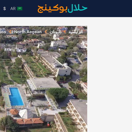
$
AR
الرئيسية
اليونان
North Aegean
ios