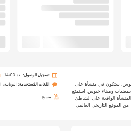
تسجيل الوصول:
بعد 14:00
 خيوس، ستكون في منشأة على
اللغات المُستخدمة:
اليونانية
ا
متحف الحمضيات وميناء خيوس. استمتع
مسبح
لمنشأة الواقعة على الشاطئ
د ٧٫٣ كم من قلعة خيوس و١٨٫٨ كم من الموقع التاريخي العالمي